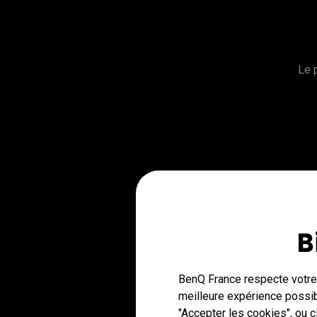
Le 
B
BenQ France respecte votre 
meilleure expérience possib
"Accepter les cookies", ou 
Un contrôleur, cinq réglages.