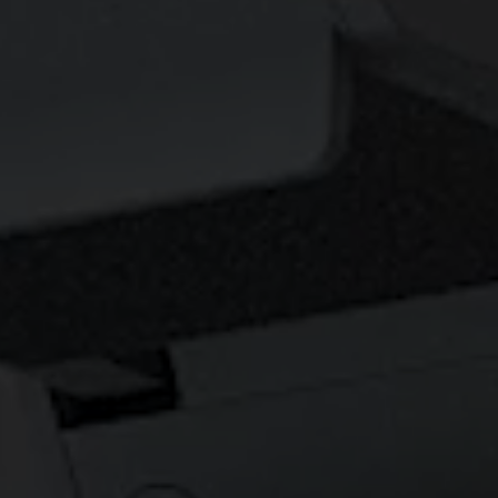
Dédiés aux gra
Thunderbolt
our
Laser
é
la
P3
Avec Android TV
Avec HAS
Avec un faible décalage
d'entrée