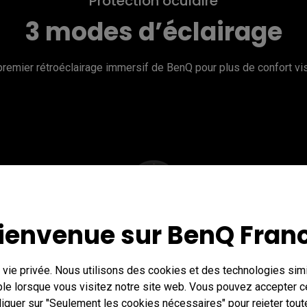
Protection oculaire
3 modes d’éclairage
premier rétroéclairage immersif de BenQ pour plus de confort vis
ienvenue sur BenQ Fran
Fonctionnement
Contrôleur sans fil
vie privée. Nous utilisons des cookies et des technologies simil
le lorsque vous visitez notre site web. Vous pouvez accepter c
cliquer sur "Seulement les cookies nécessaires" pour rejeter tou
 Le contrôleur sans fil vous offre plus de flexibilité dans la disp