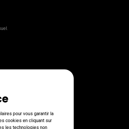
uel.
ce
aires pour vous garantir la
es cookies en cliquant sur
tes les technologies non
osition de l’espace de bureau.