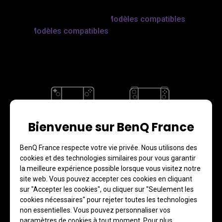
Modèles compatibles
Modèles compatibles
Bienvenue sur BenQ France
Steam Deck
Ally
BenQ France respecte votre vie privée. Nous utilisons des
1080p 120Hz HDR
1080p 144Hz HDR
cookies et des technologies similaires pour vous garantir
la meilleure expérience possible lorsque vous visitez notre
site web. Vous pouvez accepter ces cookies en cliquant
sur "Accepter les cookies", ou cliquer sur "Seulement les
cookies nécessaires" pour rejeter toutes les technologies
Modèles compatibles
Modèles compatibles
non essentielles. Vous pouvez personnaliser vos
paramètres de cookies à tout moment. Pour plus