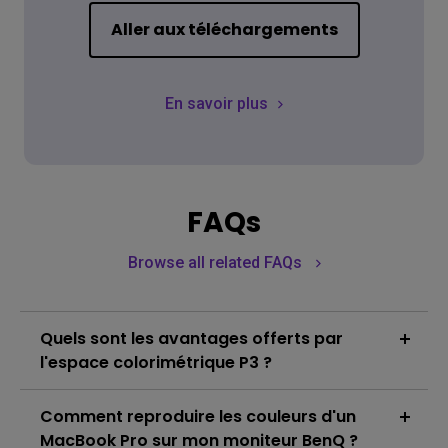
Aller aux téléchargements
En savoir plus
FAQs
Browse all related FAQs
Quels sont les avantages offerts par
l'espace colorimétrique P3 ?
P3 est un espace colorimétrique courant pour la
Comment reproduire les couleurs d'un
projection de films numériques, offrant une gamme
de couleurs bien plus large que le standard RVB et
MacBook Pro sur mon moniteur BenQ ?