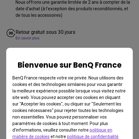
Nous offrons une garantie limitée de 2 ans à compter de la
date d'achat (à l'exception des produits reconditionnés, et
de tous les accessoires)
Retour gratuit sous 30 jours
En savoir plus
Bienvenue sur BenQ France
BenQ France respecte votre vie privée. Nous utilisons des
cookies et des technologies similaires pour vous garantir
la meilleure expérience possible lorsque vous visitez notre
site web. Vous pouvez accepter ces cookies en cliquant
sur "Accepter les cookies", ou cliquer sur "Seulement les
cookies nécessaires" pour rejeter toutes les technologies
non essentielles. Vous pouvez personnaliser vos
FAQ
paramètres de cookies à tout moment. Pour plus
d'informations, veuillez consulter notre
politique en
Vous avez une question?
matière de cookies
et notre
politique de confidentialité
.