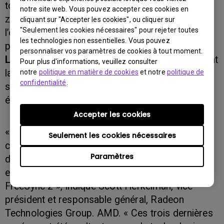
tout en préservant les détails subtils dans les
notre site web. Vous pouvez accepter ces cookies en
zones sombres, cette technologie offre
cliquant sur "Accepter les cookies", ou cliquer sur
"Seulement les cookies nécessaires" pour rejeter toutes
l’expérience de visionnage la plus confortable et
les technologies non essentielles. Vous pouvez
précise qui soit.
personnaliser vos paramètres de cookies à tout moment.
La solution Flicker-Free
soulage instantanément
Pour plus d'informations, veuillez consulter
la fatigue des yeux en éliminant les plus de 200
notre
politique en matière de cookies
et notre
politique de
confidentialité
.
scintillements par seconde qui affectent les
écrans LDC traditionnels.
Accepter les cookies
« L’écran EX3203R de BenQ présente des
Seulement les cookies nécessaires
couleurs, un contraste et des détails incroyables
Paramètres
dans chaque pixel, et constitue un atout
exceptionnel qui vient s'ajouter à la famille
FreeSync 2 », indique Scott Herkelman, vice-
président et responsable général, Radeon
Technologies Group. AMD. « Ces trois dernières