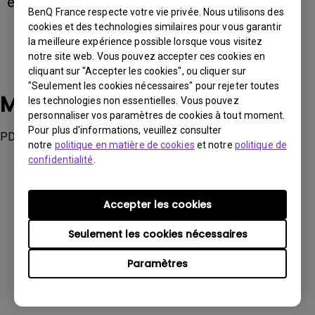
et une prise en charge de l’alimentation.
BenQ France respecte votre vie privée. Nous utilisons des
cookies et des technologies similaires pour vous garantir
la meilleure expérience possible lorsque vous visitez
notre site web. Vous pouvez accepter ces cookies en
cliquant sur "Accepter les cookies", ou cliquer sur
"Seulement les cookies nécessaires" pour rejeter toutes
Modèles applicables
les technologies non essentielles. Vous pouvez
personnaliser vos paramètres de cookies à tout moment.
Pour plus d'informations, veuillez consulter
PD2705Q, PD3420Q, SW270C, SW321C
notre
politique en matière de cookies
et notre
politique de
confidentialité
.
Accepter les cookies
Ces informations vous ont-elles été
Seulement les cookies nécessaires
utiles ?
Paramètres
Oui
Non