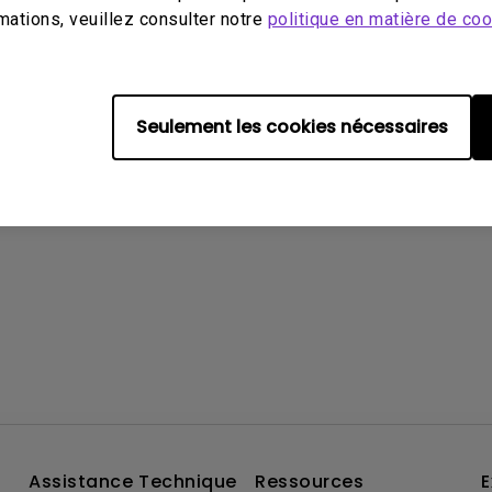
mations, veuillez consulter notre
politique en matière de co
ns vous ont-elles été utiles ?
Oui
N
Seulement les cookies nécessaires
Assistance Technique
Ressources
E