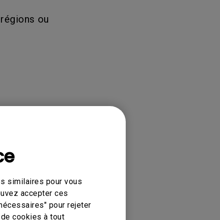
ndes salles
 régions ou
ce
 TH685i ,
s similaires pour vous
pouvez accepter ces
nécessaires" pour rejeter
de cookies à tout