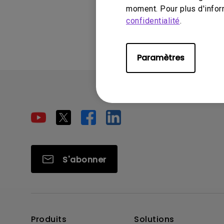
moment. Pour plus d'infor
Ces informatio
confidentialité
.
Paramètres
S'abonner
Produits
Solutions