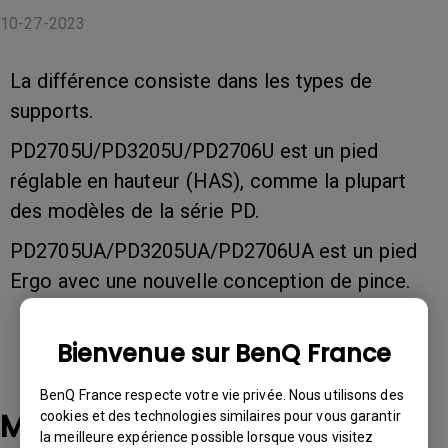
10-27-2023
La différence consiste dans les types de
supports.
PD2705U/PD3205U/PD2706U est un pied
réglable en hauteur (HAS), comme la plupart
des modèles de la série PD.
PD2705UA/PD3205UA/PD2706UA est un pied
Ergo avec une nouvelle conception de pince.
Bienvenue sur BenQ France
BenQ France respecte votre vie privée. Nous utilisons des
Modèles applicables
cookies et des technologies similaires pour vous garantir
la meilleure expérience possible lorsque vous visitez