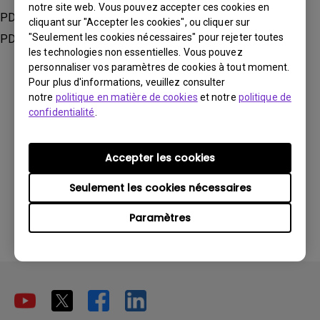
notre site web. Vous pouvez accepter ces cookies en
PD2705U, PD2705UA , PD2706U, PD2706UA, PD3205U,
cliquant sur "Accepter les cookies", ou cliquer sur
"Seulement les cookies nécessaires" pour rejeter toutes
PD3205UA
les technologies non essentielles. Vous pouvez
personnaliser vos paramètres de cookies à tout moment.
Pour plus d'informations, veuillez consulter
notre
politique en matière de cookies
et notre
politique de
confidentialité
.
Ces informations vous ont-elles été
utiles ?
Accepter les cookies
Seulement les cookies nécessaires
Oui
Non
Paramètres