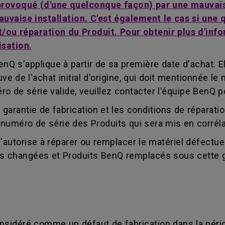
 provoqué (d'une quelconque façon) par une mauvais
auvaise installation. C'est également le cas si un
ou réparation du Produit. Pour obtenir plus d'infor
isation.
nQ s'applique à partir de sa première date d'achat. El
e de l'achat initial d'origine, qui doit mentionnée le
de série valide, veuillez contacter l'équipe BenQ pou
 garantie de fabrication et les conditions de réparat
le numéro de série des Produits qui sera mis en corrél
s'autorise à réparer ou remplacer le matériel défectu
es changées et Produits BenQ remplacés sous cette g
considéré comme un défaut de fabrication dans la péri