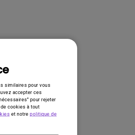
ce
s similaires pour vous
e
contrat de licence utilisateur final
.
pouvez accepter ces
nécessaires" pour rejeter
de cookies à tout
okies
et notre
politique de