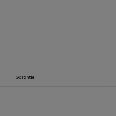
ndes salles
Garantie