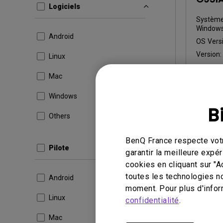
Logiciels
Système 
Windows
Android
OS Versi
Version
Linux
Mise à j
Mac
Taille du
Windows
Télé
B
Others
BenQ France respecte votr
Pilote
En utilisan
garantir la meilleure exp
cookies en cliquant sur "A
toutes les technologies n
Android
moment. Pour plus d'infor
Linux
confidentialité
.
Mac