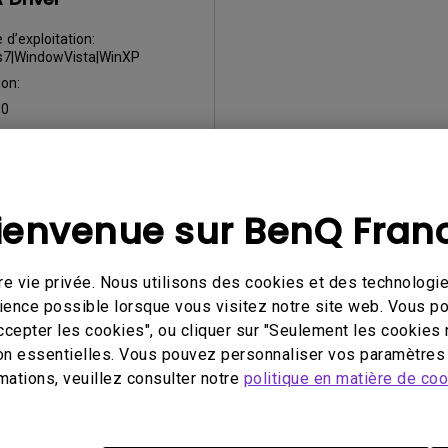
d’exploitation:
7|WindowVista|WinXP
on:
:
0
our:
2011/09/22
 fichier:
8.82 KB
charger
ienvenue sur BenQ Fran
e vie privée. Nous utilisons des cookies et des technologie
t l'un des logiciels ci-dessus, vous acceptez les conditions de notr
érience possible lorsque vous visitez notre site web. Vous 
ccepter les cookies", ou cliquer sur "Seulement les cookies 
on essentielles. Vous pouvez personnaliser vos paramètres 
mations, veuillez consulter notre
politique en matière de co