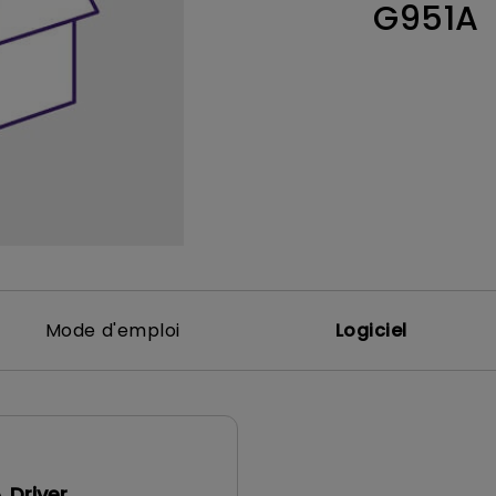
G951A
Dédiés aux gra
Thunderbolt
our
Laser
é
la
P3
Avec Android TV
Avec HAS
Avec un faible décalage
d'entrée
Mode d'emploi
Logiciel
 Driver