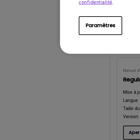
confidentialité
.
Taille du
Version:
Paramètres
Aper
Manuel d’
Regul
Mise à j
Langue:
Taille du
Version:
Aper