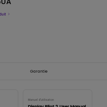
5UA
ndes salles
duit
Garantie
Manuel d’utilisation
Display Pilot 2 User Manual