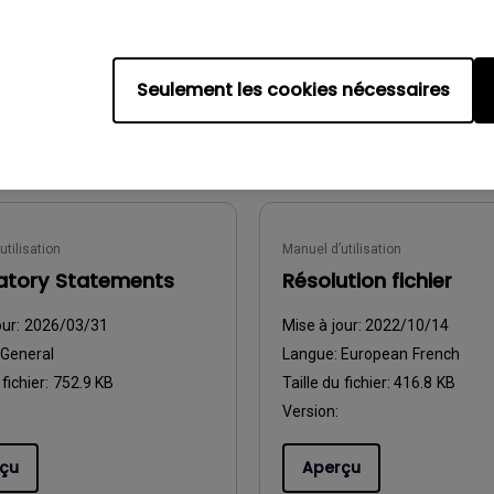
 fichier:
7.99 MB
Taille du fichier:
22.56 KB
Version:
Seulement les cookies nécessaires
çu
Aperçu
utilisation
Manuel d’utilisation
atory Statements
Résolution fichier
our:
2026/03/31
Mise à jour:
2022/10/14
General
Langue:
European French
 fichier:
752.9 KB
Taille du fichier:
416.8 KB
Version:
çu
Aperçu