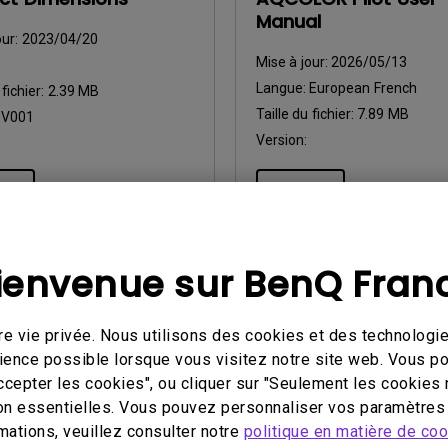
Manual
our:
2023/04/20
Mise à jour:
2026/05/13
Langue:
European French
 fichier:
2.39 MB
Taille du fichier:
7.89 MB
:
V001
Version:
çu
Aperçu
ienvenue sur BenQ Fran
utilisation
Manuel d’utilisation
e vie privée. Nous utilisons des cookies et des technologie
te Master Ultimate
Product Carbon Foot
érience possible lorsque vous visitez notre site web. Vous 
Manual
Statement
ccepter les cookies", ou cliquer sur "Seulement les cookies 
on essentielles. Vous pouvez personnaliser vos paramètres 
our:
2026/06/02
Mise à jour:
2026/07/23
mations, veuillez consulter notre
politique en matière de co
European French
Langue:
General