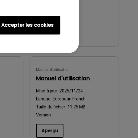
Version:
Accepter les cookies
Aperçu
Manuel d’utilisation
Manuel d'utilisation
Mise à jour:
2025/11/24
Langue:
European French
Taille du fichier:
11.75 MB
Version:
Aperçu