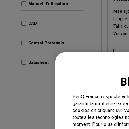
Manuel d’utilisation
Mise à j
Langue:
CAD
Taille du
Version
Control Protocols
Aper
Datasheet
B
Manuel d’
BenQ France respecte votr
Palet
garantir la meilleure exp
User 
cookies en cliquant sur "A
toutes les technologies n
Mise à j
moment. Pour plus d'infor
Langue: