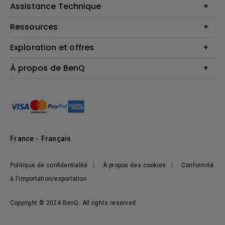
Business Display
Assistance Technique
Éclairage
Haut-parleur
Contactez-nous par téléphone
Ressources
Download & FAQ
Exploration et offres
Centre de connaissances
FAQ boutique en ligne BenQ
Politique de retour de la boutique BenQ
Events, Promotions & Webinars
À propos de BenQ
Terms et Conditions générales de BenQ Shop
Ambassadeurs BenQ
Présentation de l'entreprise
Responsabilité sociale de l'entreprise
Actualités
Développement durable
France - Français
Politique de confidentialité
À propos des cookies
Conformité
à l'importation/exportation
Copyright © 2024 BenQ. All rights reserved.