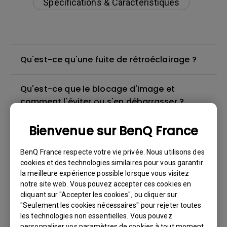
Spécifications & Caractéristiques
Qu'est-ce qu'une fuite de rétroéclairage ?
Qu'est-ce que le blocage d'image et
comment l'éviter ou s'en débarrasser ?
Bienvenue sur BenQ France
Dois-je installer le pilote WHQL (Windows
Hardware Quality Labs) dans Windows pour
BenQ France respecte votre vie privée. Nous utilisons des
mon moniteur BenQ ? Y a-t-il une version
cookies et des technologies similaires pour vous garantir
mise à jour du pilote WHQL ?
la meilleure expérience possible lorsque vous visitez
notre site web. Vous pouvez accepter ces cookies en
cliquant sur "Accepter les cookies", ou cliquer sur
Why does my monitor have flickering?
"Seulement les cookies nécessaires" pour rejeter toutes
les technologies non essentielles. Vous pouvez
personnaliser vos paramètres de cookies à tout moment.