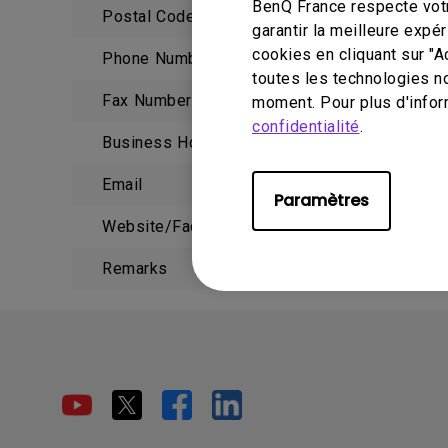
BenQ France respecte votr
Postal Code
07200
garantir la meilleure exp
cookies en cliquant sur "A
Phone Number
04 75 
toutes les technologies n
Fax Number
moment. Pour plus d'infor
confidentialité
.
Business Hours
Email
Paramètres
Website/Facebook URL
Remarks