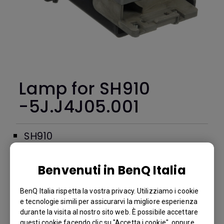
Lamp for SH910
-5J.J4J05.001
SH910
BenQ Part Number: 5J.J4J05.001
Benvenuti in BenQ Italia
€ 279
BenQ Italia rispetta la vostra privacy. Utilizziamo i cookie
Prezzo standard IVA 21%, il prezzo finale per paese varierà in base
e tecnologie simili per assicurarvi la migliore esperienza
alla percentuale IVA.
durante la visita al nostro sito web. È possibile accettare
questi cookie facendo clic su "Accetta i cookie", oppure