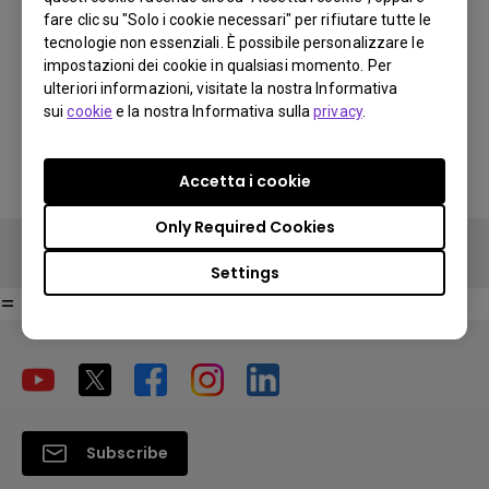
fare clic su "Solo i cookie necessari" per rifiutare tutte le
You Can Also Buy Here
Buy Now
tecnologie non essenziali. È possibile personalizzare le
Find Stores
impostazioni dei cookie in qualsiasi momento. Per
ulteriori informazioni, visitate la nostra Informativa
sui
cookie
e la nostra Informativa sulla
privacy
.
Search Stores
Search Stores
Accetta i cookie
Only Required Cookies
Buy Now
Settings
=
Subscribe