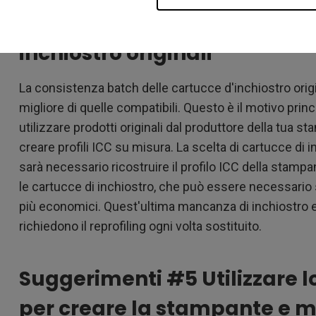
Suggerimenti #4 Utilizzare c
inchiostro originali
La consistenza batch delle cartucce d'inchiostro origi
migliore di quelle compatibili. Questo è il motivo princ
utilizzare prodotti originali dal produttore della tua 
creare profili ICC su misura. La scelta di cartucce di i
sarà necessario ricostruire il profilo ICC della stamp
le cartucce di inchiostro, che può essere necessario se
più economici. Quest'ultima mancanza di inchiostro e
richiedono il reprofiling ogni volta sostituito.
Suggerimenti #5 Utilizzare lo
per creare la stampante e mon