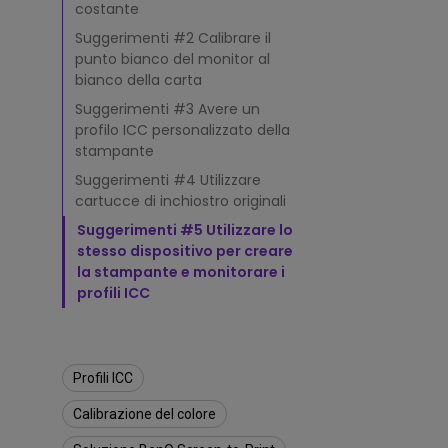
e
costante
m
i
Suggerimenti #2 Calibrare il
g
punto bianco del monitor al
l
bianco della carta
i
Suggerimenti #3 Avere un
o
profilo ICC personalizzato della
r
stampante
i
r
Suggerimenti #4 Utilizzare
i
cartucce di inchiostro originali
s
Suggerimenti #5 Utilizzare lo
u
stesso dispositivo per creare
l
la stampante e monitorare i
t
profili ICC
a
t
i
d
i
Profili ICC
S
Calibrazione del colore
o
f