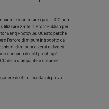
mpante e monitorare i profili ICC può
tilizzare X-rite i1 Pro 2 Publish per
monitor Benq Photovue. Questo perché
re l'errore di misura introdotto da
canismi di misura diversi e diversi
 uno scenario di soft proofing è
 ICC della stampante e calibrare il
odere di ottimi risultati di prova