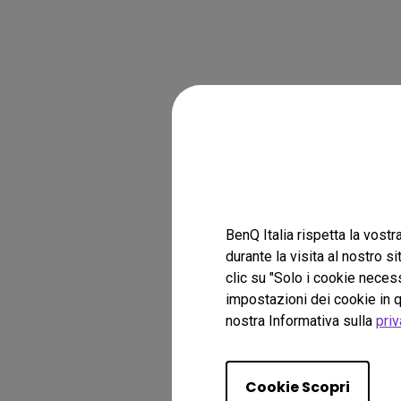
BenQ Italia rispetta la vostr
durante la visita al nostro s
clic su "Solo i cookie necess
impostazioni dei cookie in q
nostra Informativa sulla
priv
Cookie Scopri