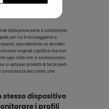
artucce di
nali della prima parte è solitamente
ipale per cui ti incoraggiamo a
stampante, specialmente se desideri
nchiostro originali significa che non
ante ogni volta che si sostituiscono
 si opta per prodotti di terze parti
 consistenza del colore, che
 stesso dispositivo
itorare i profili