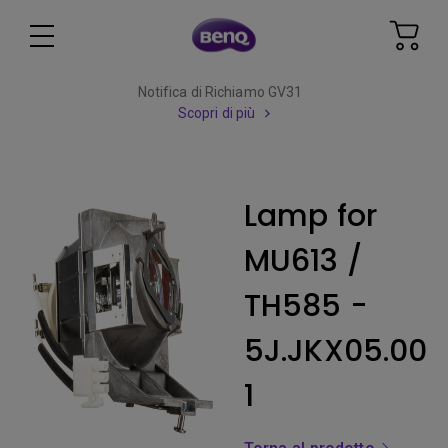
Notifica di Richiamo GV31
Scopri di più
Lamp for
MU613 /
TH585 -
5J.JKX05.00
1