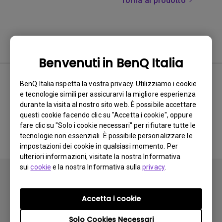
Torna al prodotto
FAQ
Benvenuti in BenQ Italia
BenQ Italia rispetta la vostra privacy. Utilizziamo i cookie
e tecnologie simili per assicurarvi la migliore esperienza
Nessuna domanda
durante la visita al nostro sito web. È possibile accettare
questi cookie facendo clic su "Accetta i cookie", oppure
frequente correlata
fare clic su "Solo i cookie necessari" per rifiutare tutte le
tecnologie non essenziali. È possibile personalizzare le
impostazioni dei cookie in qualsiasi momento. Per
ulteriori informazioni, visitate la nostra Informativa
sui
cookie
e la nostra Informativa sulla
privacy
.
Accetta i cookie
Iscriviti
Solo Cookies Necessari