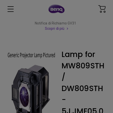
Notifica di Richiamo GV31
Scopri di più
Lamp for
MW809STH
/
DW809STH
-
5J.JMF05.0