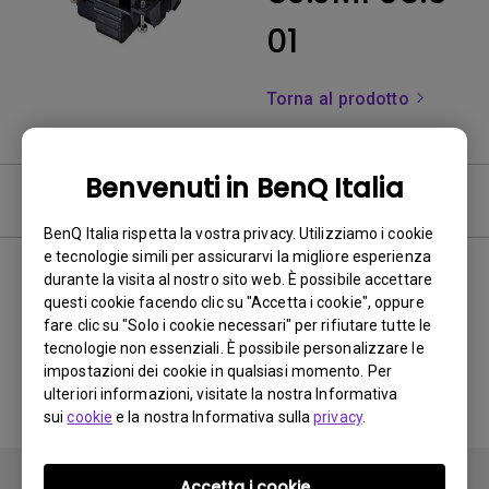
01
Torna al prodotto
Benvenuti in BenQ Italia
FAQ
BenQ Italia rispetta la vostra privacy. Utilizziamo i cookie
e tecnologie simili per assicurarvi la migliore esperienza
durante la visita al nostro sito web. È possibile accettare
questi cookie facendo clic su "Accetta i cookie", oppure
Nessuna domanda
fare clic su "Solo i cookie necessari" per rifiutare tutte le
tecnologie non essenziali. È possibile personalizzare le
frequente correlata
impostazioni dei cookie in qualsiasi momento. Per
ulteriori informazioni, visitate la nostra Informativa
sui
cookie
e la nostra Informativa sulla
privacy
.
Accetta i cookie