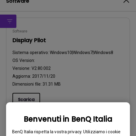
Software
Software
Display Pilot
Sistema operativo:
Windows10|Windows7|Windows8
OS Version:
Versione:
V2.80.002
Aggiorna:
2017/11/20
Dimensioni file:
31.31 MB
Scarica
Benvenuti in BenQ Italia
BenQ Italia rispetta la vostra privacy. Utilizziamo i cookie