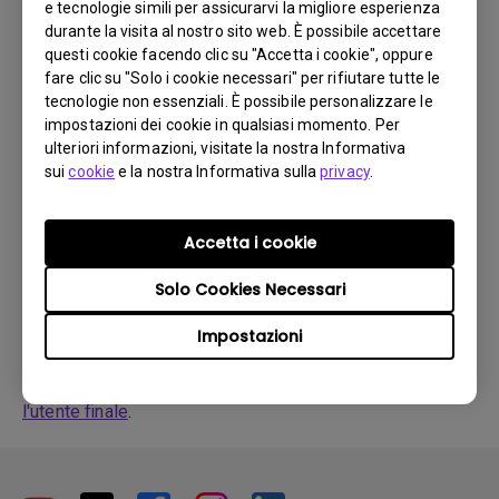
Driver
e tecnologie simili per assicurarvi la migliore esperienza
WHQL driver
durante la visita al nostro sito web. È possibile accettare
questi cookie facendo clic su "Accetta i cookie", oppure
fare clic su "Solo i cookie necessari" per rifiutare tutte le
Sistema operativo:
Windows10|Windows7|Windows8
tecnologie non essenziali. È possibile personalizzare le
OS Version:
impostazioni dei cookie in qualsiasi momento. Per
Versione:
MP
ulteriori informazioni, visitate la nostra Informativa
Aggiorna:
2016/06/07
sui
cookie
e la nostra Informativa sulla
privacy
.
Dimensioni file:
9.76 KB
Accetta i cookie
Scarica
Solo Cookies Necessari
Impostazioni
Utilizzando uno qualsiasi dei suddetti software, l'utente
accetta i termini del nostro
Contratto di licenza con
l'utente finale
.