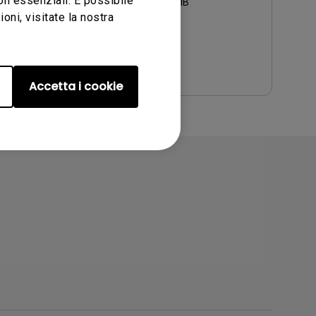
non essenziali. È possibile
Dimensioni file:
2.56 MB
ni, visitate la nostra
Versione:
Anteprima
Accetta i cookie