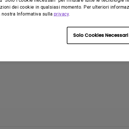
u "Solo i cookie necessari" per rifiutare tutte le tecnologie 
ni file:
752.9 KB
Dimensioni file:
86.27 KB
ioni dei cookie in qualsiasi momento. Per ulteriori informazio
:
Versione:
 nostra Informativa sulla
privacy
.
prima
Anteprima
Solo Cookies Necessari