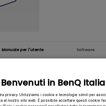
Con HAS
Con Basso Input Lag
Manuale per l'utente
Software
utente
Manuale utente
Benvenuti in BenQ Italia
atory Statements
Safety Warning and 
tra privacy. Utilizziamo i cookie e tecnologie simili per assic
a:
2026/07/09
Aggiorna:
2021/01/06
ta al nostro sito web. È possibile accettare questi cookie fac
General
Lingua:
Italian