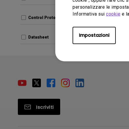
cookie", oppure fare clic s
Dimensio
personalizzare le impostaz
Versione
Informativa sui
cookie
e la
Control Protocols
Ante
Impostazioni
Datasheet
Iscriviti