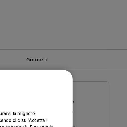
Garanzia
Manuale utente
Notice
Manuale Utente
urarvi la migliore
Aggiorna:
2012/12/27
endo clic su "Accetta i
Lingua:
Italian