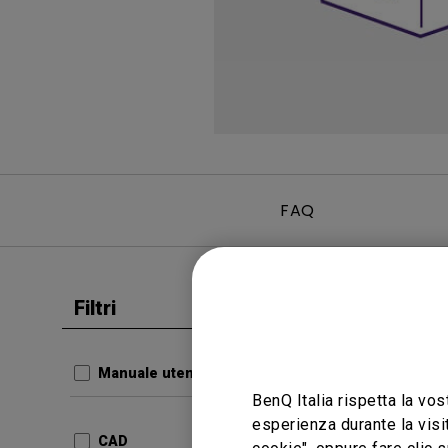
FAQ
Filtri
Cancella tutto
Manuale 
Regul
Manuale utente
BenQ Italia rispetta la vos
Aggiorn
esperienza durante la visi
Lingua:
CAD