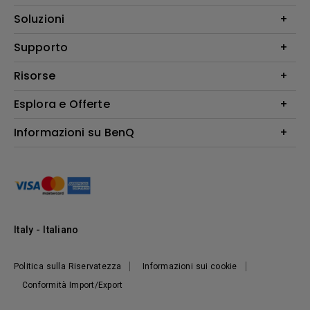
Videoproiettori
Soluzioni
Monitor
Education/Formazione
Supporto
Illuminazione
Business
Altoparlante
Contatti
Risorse
Download Search
Esplora e Offerte
Find Your Perfect Projector
FAQ BenQ Shop
Centro informazioni
Returns BenQ Shop
Events, Promotions & Webinars
Informazioni su BenQ
Terms and Conditions BenQ Shop
Ambasciatori BenQ
Presentazione Corporate
Where to buy
Responsabilità sociale d'impresa
Notizie
Sostenibilità
Italy - Italiano
Politica sulla Riservatezza
Informazioni sui cookie
Conformità Import/Export