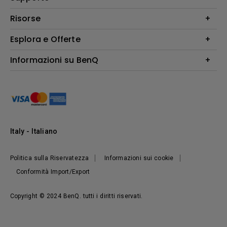
Illuminazione
Business
Altoparlante
Contatti
Risorse
Download Search
Esplora e Offerte
Find Your Perfect Projector
FAQ BenQ Shop
Centro informazioni
Returns BenQ Shop
Events, Promotions & Webinars
Informazioni su BenQ
Terms and Conditions BenQ Shop
Ambasciatori BenQ
Presentazione Corporate
Where to buy
Responsabilità sociale d'impresa
Notizie
Sostenibilità
Italy - Italiano
Politica sulla Riservatezza
Informazioni sui cookie
Conformità Import/Export
Copyright © 2024 BenQ. tutti i diritti riservati.