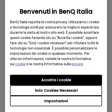
Benvenuti in BenQ Italia
Il mio monitor BenQ non supporta USB-C.
Può connettersi a un MacBook® M1/M2
BenQ Italia rispetta la vostra privacy. Utilizziamo i cookie
tramite un adattatore Thunderbolt 3/4
e tecnologie simili per assicurarvi la migliore esperienza
(USB-C) a DisplayPort o HDMI?
durante la visita al nostro sito web. È possibile accettare
questi cookie facendo clic su "Accetta i cookie", oppure
fare clic su "Solo i cookie necessari" per rifiutare tutte le
Perché i dati OSD del monitor mostrano
tecnologie non essenziali. È possibile personalizzare le
ancora FreeSync ON quando FreeSync è già
impostazioni dei cookie in qualsiasi momento. Per
stato disattivato dal driver AMD o dal
ulteriori informazioni, visitate la nostra Informativa
Pannello di controllo Radeon?
sui
cookie
e la nostra Informativa sulla
privacy
.
Perché il mio monitor non rileva
Accetta i cookie
automaticamente il segnale d'ingresso?
Solo Cookies Necessari
Ho acquistato un monitor BenQ e ho
Impostazioni
cercato di collegarlo al mio notebook con
un cavo HDMI, ma continuo ad avere il