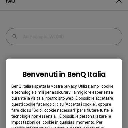
FAQ
Benvenuti in BenQ Italia
Perché il mio monitor non rileva
BenQ Italia rispetta la vostra privacy. Utilizziamo i cookie
automaticamente il segnale d'ingresso?
e tecnologie simili per assicurarvi la migliore esperienza
durante la visita al nostro sito web. È possibile accettare
questi cookie facendo clic su "Accetta i cookie", oppure
Ho acquistato un monitor BenQ e ho
fare clic su "Solo i cookie necessari" per rifiutare tutte le
cercato di collegarlo al mio notebook con
tecnologie non essenziali. È possibile personalizzare le
un cavo HDMI, ma continuo ad avere il
impostazioni dei cookie in qualsiasi momento. Per
messaggio "No Cable Connected" sul