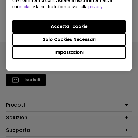
ulteriori informazioni, visitate la nostra Informativa
monitor. Come posso risolvere questo
sui
cookie
e la nostra Informativa sulla
privacy
.
problema?
Accetta i cookie
Solo Cookies Necessari
Impostazioni
Iscriviti
Prodotti
Videoproiettori
Soluzioni
Monitor
Education/Formazione
Supporto
Illuminazione
Business