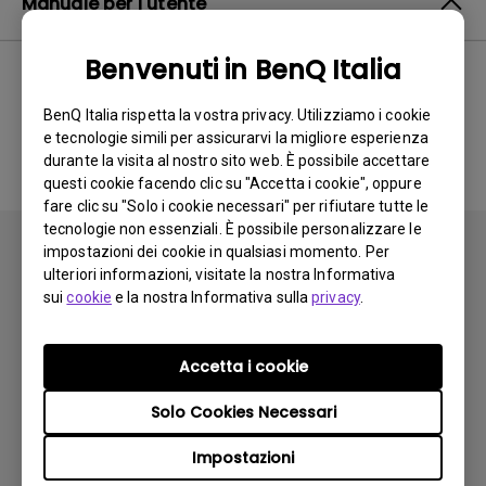
Manuale per l'utente
Benvenuti in BenQ Italia
BenQ Italia rispetta la vostra privacy. Utilizziamo i cookie
Nessun manuale correlato
e tecnologie simili per assicurarvi la migliore esperienza
durante la visita al nostro sito web. È possibile accettare
questi cookie facendo clic su "Accetta i cookie", oppure
fare clic su "Solo i cookie necessari" per rifiutare tutte le
tecnologie non essenziali. È possibile personalizzare le
impostazioni dei cookie in qualsiasi momento. Per
ulteriori informazioni, visitate la nostra Informativa
sui
cookie
e la nostra Informativa sulla
privacy
.
Iscriviti
Accetta i cookie
Solo Cookies Necessari
Prodotti
Impostazioni
Videoproiettori
Soluzioni