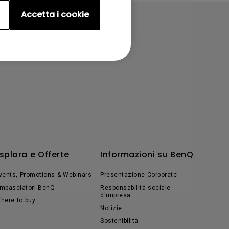
Accetta i cookie
splora e Offerte
Informazioni su BenQ
vents, Promotions & Webinars
Presentazione Corporate
mbasciatori BenQ
Responsabilità sociale
d'impresa
here to buy
Notizie
Sostenibilità