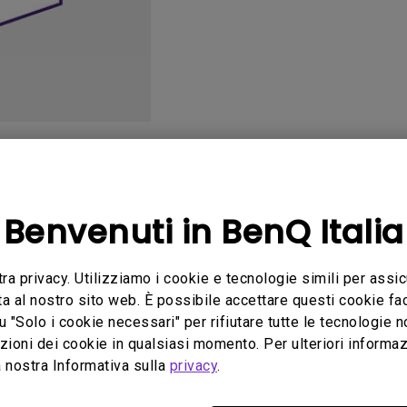
Con HAS
Con Basso Input Lag
Manuale per l'utente
Software
Benvenuti in BenQ Italia
tra privacy. Utilizziamo i cookie e tecnologie simili per assic
ta al nostro sito web. È possibile accettare questi cookie fac
ssun software o driver correl
u "Solo i cookie necessari" per rifiutare tutte le tecnologie 
ioni dei cookie in qualsiasi momento. Per ulteriori informazio
 nostra Informativa sulla
privacy
.