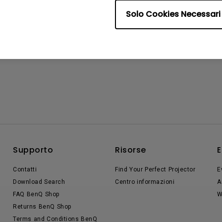
Solo Cookies Necessari
Supporto
Risorse
E
Contatti
Find Your Perfect Projector
E
Download Search
Centro informazioni
A
FAQ BenQ Shop
W
Returns BenQ Shop
Terms and Conditions BenQ