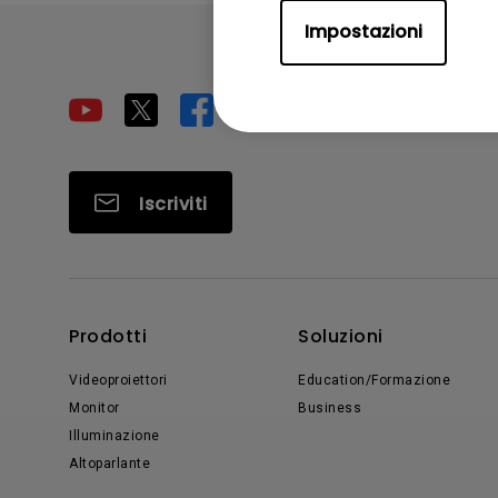
Impostazioni
Iscriviti
Prodotti
Soluzioni
Videoproiettori
Education/Formazione
Monitor
Business
Illuminazione
Altoparlante