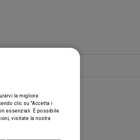
Garanzia
urarvi la migliore
endo clic su "Accetta i
ato
non essenziali. È possibile
ni, visitate la nostra