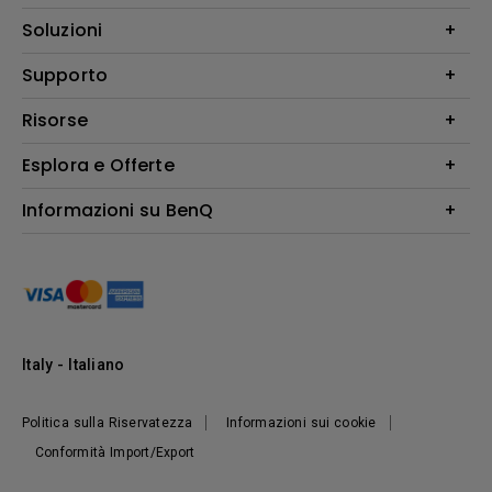
Videoproiettori
Soluzioni
Monitor
Education/Formazione
Supporto
Illuminazione
Business
Altoparlante
Contatti
Risorse
Download Search
Esplora e Offerte
Find Your Perfect Projector
FAQ BenQ Shop
Centro informazioni
Returns BenQ Shop
Events, Promotions & Webinars
Informazioni su BenQ
Terms and Conditions BenQ Shop
Ambasciatori BenQ
Presentazione Corporate
Where to buy
Responsabilità sociale d'impresa
Notizie
Sostenibilità
Italy - Italiano
Politica sulla Riservatezza
Informazioni sui cookie
Conformità Import/Export