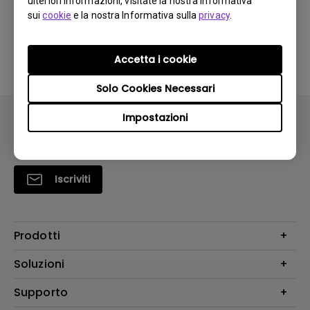
ulteriori informazioni, visitate la nostra Informativa
monitor. Come posso risolvere questo
sui
cookie
e la nostra Informativa sulla
privacy
.
problema?
Accetta i cookie
Solo Cookies Necessari
Impostazioni
Iscriviti
Prodotti
Videoproiettori
Soluzioni
Monitor
Education/Formazione
Supporto
Illuminazione
Business