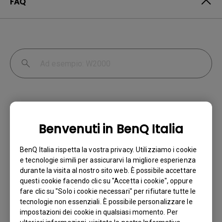
FAQ
Benvenuti in BenQ Italia
Perché il mio monitor non rileva
BenQ Italia rispetta la vostra privacy. Utilizziamo i cookie
automaticamente il segnale d'ingresso?
e tecnologie simili per assicurarvi la migliore esperienza
durante la visita al nostro sito web. È possibile accettare
questi cookie facendo clic su "Accetta i cookie", oppure
Ho acquistato un monitor BenQ e ho
fare clic su "Solo i cookie necessari" per rifiutare tutte le
cercato di collegarlo al mio notebook con
tecnologie non essenziali. È possibile personalizzare le
un cavo HDMI, ma continuo ad avere il
impostazioni dei cookie in qualsiasi momento. Per
messaggio "No Cable Connected" sul