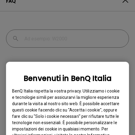
FAQ
Benvenuti in BenQ Italia
Perché il mio monitor non rileva
BenQ Italia rispetta la vostra privacy. Utilizziamo i cookie
automaticamente il segnale d'ingresso?
e tecnologie simili per assicurarvi la migliore esperienza
durante la visita al nostro sito web. È possibile accettare
questi cookie facendo clic su "Accetta i cookie", oppure
Ho acquistato un monitor BenQ e ho
fare clic su "Solo i cookie necessari" per rifiutare tutte le
cercato di collegarlo al mio notebook con
tecnologie non essenziali. È possibile personalizzare le
un cavo HDMI, ma continuo ad avere il
impostazioni dei cookie in qualsiasi momento. Per
messaggio "No Cable Connected" sul