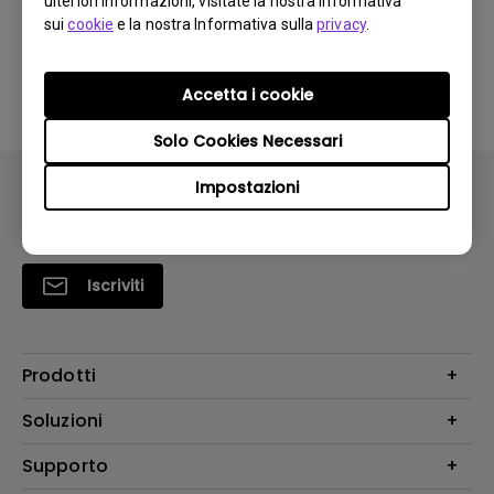
ulteriori informazioni, visitate la nostra Informativa
monitor. Come posso risolvere questo
sui
cookie
e la nostra Informativa sulla
privacy
.
problema?
Accetta i cookie
Solo Cookies Necessari
Impostazioni
Iscriviti
Prodotti
Videoproiettori
Soluzioni
Monitor
Education/Formazione
Supporto
Illuminazione
Business