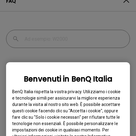
FAQ
Benvenuti in BenQ Italia
Perché il mio monitor non rileva
BenQ Italia rispetta la vostra privacy. Utilizziamo i cookie
automaticamente il segnale d'ingresso?
e tecnologie simili per assicurarvi la migliore esperienza
durante la visita al nostro sito web. È possibile accettare
questi cookie facendo clic su "Accetta i cookie", oppure
Ho acquistato un monitor BenQ e ho
fare clic su "Solo i cookie necessari" per rifiutare tutte le
cercato di collegarlo al mio notebook con
tecnologie non essenziali. È possibile personalizzare le
un cavo HDMI, ma continuo ad avere il
impostazioni dei cookie in qualsiasi momento. Per
messaggio "No Cable Connected" sul