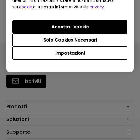
ulteriori informazioni, visitate la nostra Informativa
monitor. Come posso risolvere questo
sui
cookie
e la nostra Informativa sulla
privacy
.
problema?
Accetta i cookie
Solo Cookies Necessari
Impostazioni
Iscriviti
Prodotti
Videoproiettori
Soluzioni
Monitor
Education/Formazione
Supporto
Illuminazione
Business