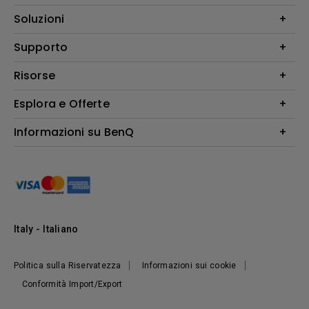
Videoproiettori
Soluzioni
Monitor
Education/Formazione
Supporto
Illuminazione
Business
Altoparlante
Contatti
Risorse
Download Search
Esplora e Offerte
Find Your Perfect Projector
FAQ BenQ Shop
Centro informazioni
Returns BenQ Shop
Events, Promotions & Webinars
Informazioni su BenQ
Terms and Conditions BenQ Shop
Ambasciatori BenQ
Presentazione Corporate
Where to buy
Responsabilità sociale d'impresa
Notizie
Sostenibilità
Italy - Italiano
Politica sulla Riservatezza
Informazioni sui cookie
Conformità Import/Export