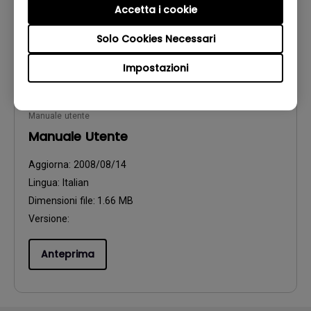
Accetta i cookie
Anteprima
Solo Cookies Necessari
Impostazioni
Manuale utente
Manuale Utente
Aggiorna:
2008/08/14
Lingua:
Italian
Dimensioni file:
1.66 MB
Versione:
Anteprima