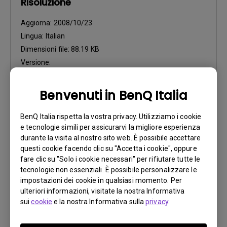
Risoluzione
Aggiorna:
2008/10/23
Lingua:
Italian
Dimensioni file:
88.19 KB
Versione:
Anteprima
Benvenuti in BenQ Italia
BenQ Italia rispetta la vostra privacy. Utilizziamo i cookie
e tecnologie simili per assicurarvi la migliore esperienza
durante la visita al nostro sito web. È possibile accettare
questi cookie facendo clic su "Accetta i cookie", oppure
Manuale utente
fare clic su "Solo i cookie necessari" per rifiutare tutte le
Safety Warning and Notice
tecnologie non essenziali. È possibile personalizzare le
impostazioni dei cookie in qualsiasi momento. Per
Aggiorna:
2021/01/06
ulteriori informazioni, visitate la nostra Informativa
Lingua:
Italian
sui
cookie
e la nostra Informativa sulla
privacy
.
Dimensioni file:
86.27 KB
Versione: