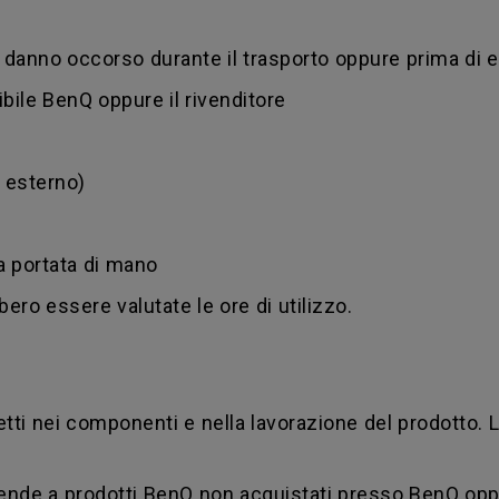
danno occorso durante il trasporto oppure prima di 
ibile BenQ oppure il rivenditore
d esterno)
 a portata di mano
bero essere valutate le ore di utilizzo.
tti nei componenti e nella lavorazione del prodotto. 
stende a prodotti BenQ non acquistati presso BenQ opp