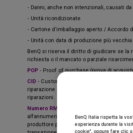
- Danni, anche non intenzionali, causati da 
- Unità ricondizionate
- Cartone d'imballaggio aperto / Accordo
- Unità con data di produzione più vecchia d
BenQ si riserva il diritto di giudicare se la
richiesta o il mancato o parziale risarcimen
POP
- Proof of purchase (prova di acquist
CID
- Customer induced damage (danno pro
riparazione / installazione non corretta.
riparazioni.
Numero RMA
- Sigla per returned merch
alfannumerico utilizzato da BenQ che indic
BenQ Italia rispetta la vos
produttore per la sua riparazione o la so
esperienza durante la visi
cookie", oppure fare clic s
transazione, ed entrambe le parti possono