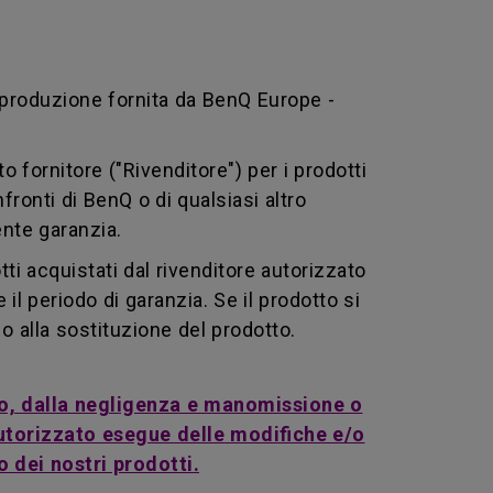
i produzione fornita da BenQ Europe -
o fornitore ("Rivenditore") per i prodotti
nfronti di BenQ o di qualsiasi altro
ente garanzia.
tti acquistati dal rivenditore autorizzato
l periodo di garanzia. Se il prodotto si
o alla sostituzione del prodotto.
rato, dalla negligenza e manomissione o
autorizzato esegue delle modifiche e/o
o dei nostri prodotti.