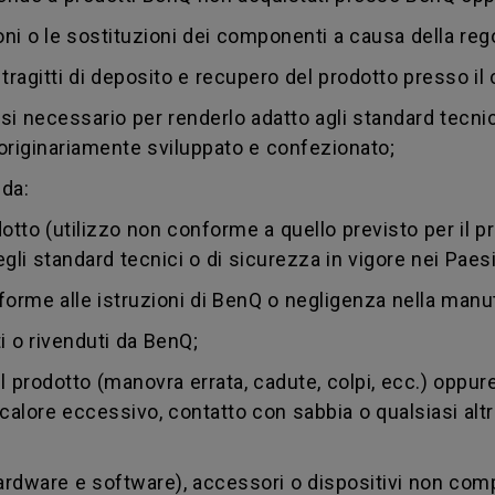
oni o le sostituzioni dei componenti a causa della reg
i tragitti di deposito e recupero del prodotto presso il c
si necessario per renderlo adatto agli standard tecnic
to originariamente sviluppato e confezionato;
 da:
to (utilizzo non conforme a quello previsto per il pro
li standard tecnici o di sicurezza in vigore nei Paesi d
me alle istruzioni di BenQ o negligenza nella manut
 o rivenduti da BenQ;
rodotto (manovra errata, cadute, colpi, ecc.) oppure
à, calore eccessivo, contatto con sabbia o qualsiasi al
dware e software), accessori o dispositivi non compat