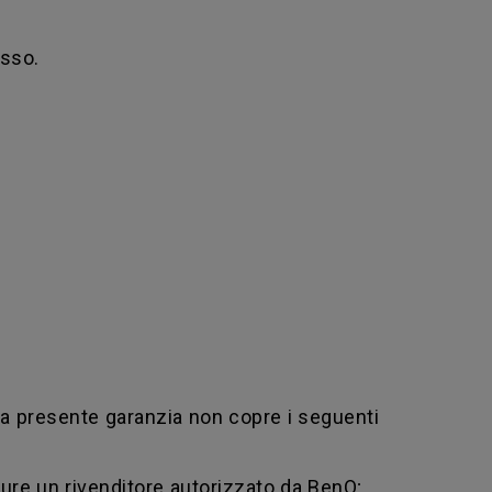
esso.
La presente garanzia non copre i seguenti
ure un rivenditore autorizzato da BenQ;