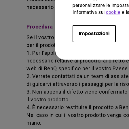
personalizzare le impostaz
necessario restituire il prodotto a BenQ o 
Informativa sui
cookie
e la
Procedura
Impostazioni
Se il vostro prodotto diventa difettoso dur
per il prodotto acquistato.
1. Per l'applicazione del servizio di garan
necessarie relative al prodotto, al difetto 
web di BenQ specifico per il vostro Paese.
2. Verrete contattati da un team di assis
di guidarvi attraverso i passaggi per la ri
3. Non appena il difetto viene confermat
il vostro prodotto.
4. È necessario restituire il prodotto a Be
Nel caso in cui il vostro prodotto venga co
mano.