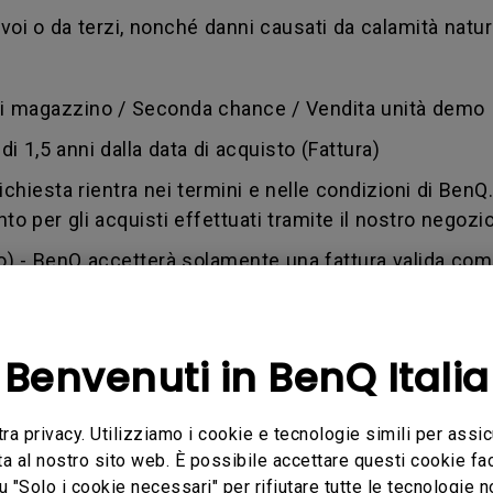
voi o da terzi, nonché danni causati da calamità natural
 di magazzino / Seconda chance / Vendita unità demo
i 1,5 anni dalla data di acquisto (Fattura)
 richiesta rientra nei termini e nelle condizioni di BenQ
to per gli acquisti effettuati tramite il nostro negozio
o) - BenQ accetterà solamente una fattura valida com
vocato dal cliente) - difetto causato da uso improp
 Ciò può accadere anche se qualsiasi soggetto non aut
Benvenuti in BenQ Italia
andise authorization number (numero di autorizzazio
a un utente che è stato autorizzato dal BenQ Team per
tra privacy. Utilizziamo i cookie e tecnologie simili per assic
stituzione. Un numero RMA è simile a un numero di rin
ta al nostro sito web. È possibile accettare questi cookie fac
u "Solo i cookie necessari" per rifiutare tutte le tecnologie 
 ottenere informazioni sull'avanzamento della transa