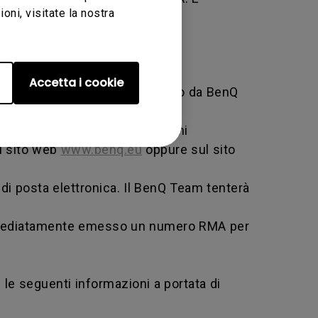
ni, visitate la nostra
Accetta i cookie
i servizio specifico messo in atto da BenQ
b e fornire tutte le informazioni
ul sito web
www.benq.eu
oppure sul sito
di posta elettronica. Il BenQ Team tenterà
e immediatamente emesso un numero RMA per
 le seguenti informazioni a portata di