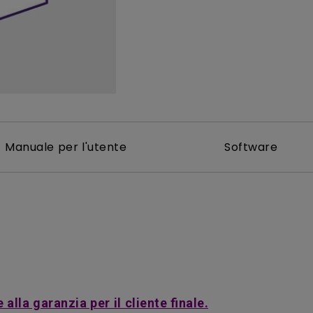
Con HAS
Con Basso Input Lag
Manuale per l'utente
Software
alla garanzia per il cliente finale.