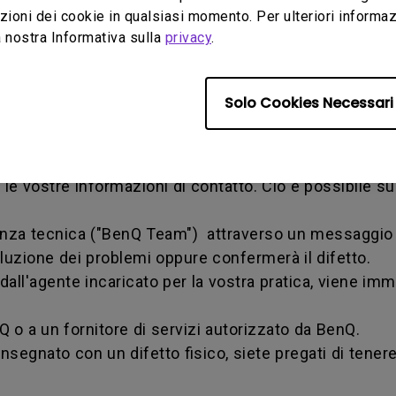
ioni dei cookie in qualsiasi momento. Per ulteriori informazio
a un fornitore di servizi autorizzato da BenQ.
 nostra Informativa sulla
privacy
.
Solo Cookies Necessari
ante il periodo di garanzia, avete diritto al termine d
zia è necessario compilare on-line il nostro modulo we
e le vostre informazioni di contatto. Ciò è possibile s
tenza tecnica ("BenQ Team") attraverso un messaggio 
soluzione dei problemi oppure confermerà il difetto.
o dall'agente incaricato per la vostra pratica, vien
nQ o a un fornitore di servizi autorizzato da BenQ.
nsegnato con un difetto fisico, siete pregati di tenere