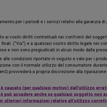
nto per i periodi e i servizi relativi alla garanzia d
i vostri diritti contrattuali nei confronti del soggett
 finali ("Voi") e a qualsiasi vostro diritto legale nei co
Paese e non sono pregiudicati in alcun modo dalla pres
alle condizioni riportate in seguito e vale per i prodo
zione con il normale utilizzo del consumatore durante i
enQ provvederà a propria discrezione alla riparazione 
o è causato (per qualsiasi motivo) dall'utilizzo er
 Ciò può accadere anche se qualsiasi soggetto non 
 ulteriori informazioni relative all'utilizzo corrett