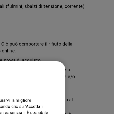
i (fulmini, sbalzi di tensione, corrente).
. Ciò può comportare il rifiuto della
 online.
e prova di acquisto.
rio, negligenza e manomissione o
orizzato esegue delle modifiche e/o
ne di reso merce - un codice
 la restituzione di un prodotto al
urarvi la migliore
tracciamento che identifica una
endo clic su "Accetta i
non essenziali. È possibile
zione attraverso il numero RMA. È