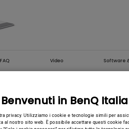
Con HAS
Con Basso Input Lag
FAQ
Video
Software &
Manuale utente
Benvenuti in BenQ Italia
ct Dimensions
Display Pilot 2 User 
tra privacy. Utilizziamo i cookie e tecnologie simili per assic
a:
2026/05/21
Aggiorna:
2026/05/15
ta al nostro sito web. È possibile accettare questi cookie fac
Lingua:
Italian