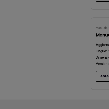
Manuale 
Manua
Aggiorn
Lingua:
I
Dimensio
Versione
Ante