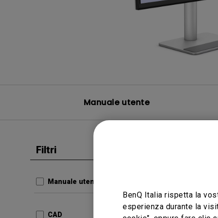
Manuale utente
Filtri
Cancella tutto
CAD
Produ
Manuale utente
BenQ Italia rispetta la vos
Aggiorn
esperienza durante la visi
Lingua:
CAD