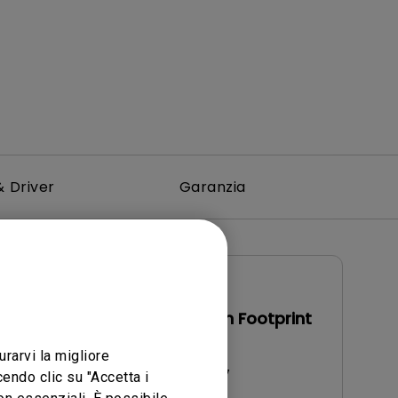
 Driver
Garanzia
Manuale utente
Manual
Product Carbon Footprint
Statement
urarvi la migliore
Aggiorna:
2026/08/07
endo clic su "Accetta i