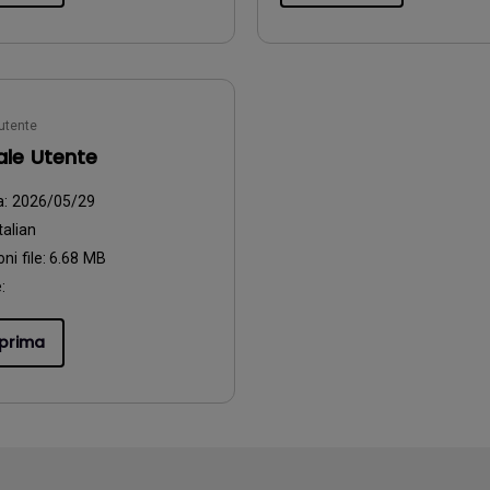
utente
le Utente
a:
2026/05/29
talian
ni file:
6.68 MB
:
prima