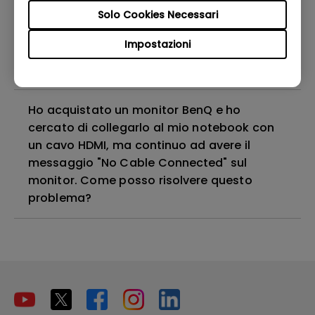
risolvere questo?
Solo Cookies Necessari
Impostazioni
Perché il mio monitor non rileva
automaticamente il segnale d'ingresso?
Ho acquistato un monitor BenQ e ho
cercato di collegarlo al mio notebook con
un cavo HDMI, ma continuo ad avere il
messaggio "No Cable Connected" sul
monitor. Come posso risolvere questo
problema?