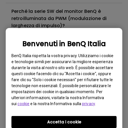
Perché la serie SW del monitor BenQ è
retroilluminata da PWM (modulazione di
larghezza di impulso)?
Come posso configurare macOS prima di
Benvenuti in BenQ Italia
calibrare il mio monitor con Palette Master
Ultimate (PMU)?
BenQ Italia rispetta la vostra privacy. Utilizziamo i cookie
e tecnologie simili per assicurarvi la migliore esperienza
durante la visita al nostro sito web. È possibile accettare
Perché non posso utilizzare X-rite i1 Display
questi cookie facendo clic su "Accetta i cookie", oppure
Plus per calibrare il mio monitor tramite il
fare clic su "Solo i cookie necessari" per rifiutare tutte le
tecnologie non essenziali. È possibile personalizzare le
software PMU (Palette Master Ultimate)?
impostazioni dei cookie in qualsiasi momento. Per
ulteriori informazioni, visitate la nostra Informativa
Perché viene visualizzato un messaggio di
sui
cookie
e la nostra Informativa sulla
privacy
.
errore "Nessun monitor supportato
collegato" quando la connessione tra PMU e
Accetta i cookie
il mio monitor BenQ fallisce? Come posso