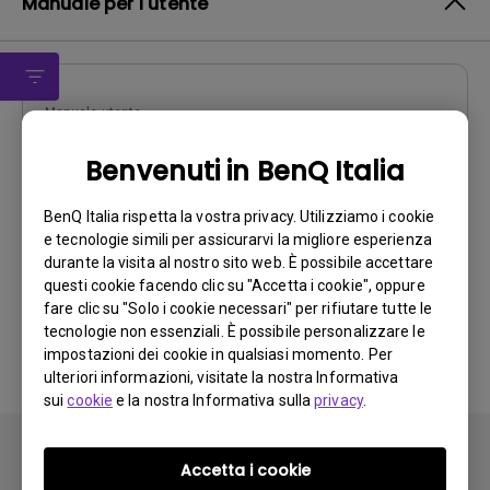
Manuale per l'utente
Manuale utente
Safety Warning and Notice
Benvenuti in BenQ Italia
Aggiorna:
2021/01/06
BenQ Italia rispetta la vostra privacy. Utilizziamo i cookie
Lingua:
Italian
e tecnologie simili per assicurarvi la migliore esperienza
Dimensioni file:
86.27 KB
durante la visita al nostro sito web. È possibile accettare
Versione:
questi cookie facendo clic su "Accetta i cookie", oppure
fare clic su "Solo i cookie necessari" per rifiutare tutte le
Anteprima
tecnologie non essenziali. È possibile personalizzare le
impostazioni dei cookie in qualsiasi momento. Per
ulteriori informazioni, visitate la nostra Informativa
sui
cookie
e la nostra Informativa sulla
privacy
.
Accetta i cookie