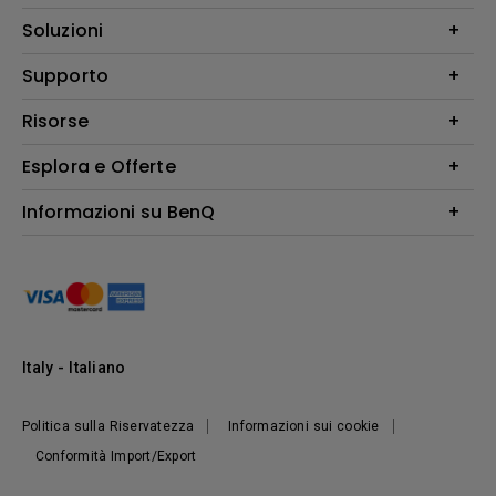
Videoproiettori
Soluzioni
Monitor
Education/Formazione
Supporto
Illuminazione
Business
Altoparlante
Contatti
Risorse
Download Search
Esplora e Offerte
Find Your Perfect Projector
FAQ BenQ Shop
Centro informazioni
Returns BenQ Shop
Events, Promotions & Webinars
Informazioni su BenQ
Terms and Conditions BenQ Shop
Ambasciatori BenQ
Presentazione Corporate
Where to buy
Responsabilità sociale d'impresa
Notizie
Sostenibilità
Italy - Italiano
Politica sulla Riservatezza
Informazioni sui cookie
Conformità Import/Export