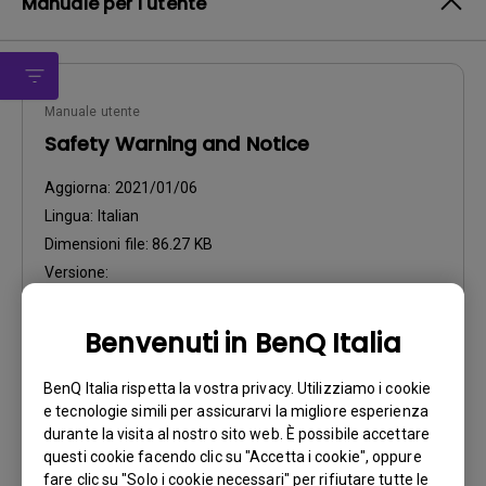
Manuale per l'utente
Manuale utente
Safety Warning and Notice
Aggiorna:
2021/01/06
Lingua:
Italian
Dimensioni file:
86.27 KB
Versione:
Anteprima
Benvenuti in BenQ Italia
BenQ Italia rispetta la vostra privacy. Utilizziamo i cookie
e tecnologie simili per assicurarvi la migliore esperienza
durante la visita al nostro sito web. È possibile accettare
questi cookie facendo clic su "Accetta i cookie", oppure
Manuale utente
fare clic su "Solo i cookie necessari" per rifiutare tutte le