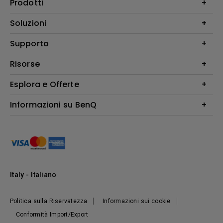
Prodotti
Videoproiettori
Soluzioni
Monitor
Education/Formazione
Supporto
Illuminazione
Business
Altoparlante
Contatti
Risorse
Download Search
Esplora e Offerte
Find Your Perfect Projector
FAQ BenQ Shop
Centro informazioni
Returns BenQ Shop
Events, Promotions & Webinars
Informazioni su BenQ
Terms and Conditions BenQ Shop
Ambasciatori BenQ
Presentazione Corporate
Where to buy
Responsabilità sociale d'impresa
Notizie
Sostenibilità
Italy - Italiano
Politica sulla Riservatezza
Informazioni sui cookie
Conformità Import/Export