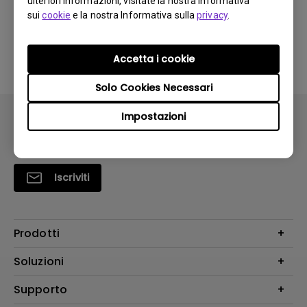
ulteriori informazioni, visitate la nostra Informativa
monitor. Come posso risolvere questo
sui
cookie
e la nostra Informativa sulla
privacy
.
problema?
Accetta i cookie
Solo Cookies Necessari
Impostazioni
Iscriviti
Prodotti
Videoproiettori
Soluzioni
Monitor
Education/Formazione
Supporto
Illuminazione
Business