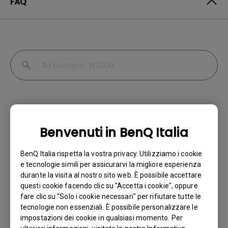
FAQ
Benvenuti in BenQ Italia
Perché il mio monitor non rileva
BenQ Italia rispetta la vostra privacy. Utilizziamo i cookie
automaticamente il segnale d'ingresso?
e tecnologie simili per assicurarvi la migliore esperienza
durante la visita al nostro sito web. È possibile accettare
questi cookie facendo clic su "Accetta i cookie", oppure
Ho acquistato un monitor BenQ e ho
fare clic su "Solo i cookie necessari" per rifiutare tutte le
cercato di collegarlo al mio notebook con
tecnologie non essenziali. È possibile personalizzare le
un cavo HDMI, ma continuo ad avere il
impostazioni dei cookie in qualsiasi momento. Per
messaggio "No Cable Connected" sul