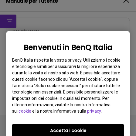
Manuale per l'utente
Manuale utente
Manuale Utente
Benvenuti in BenQ Italia
Aggiorna:
2011/11/30
BenQ Italia rispetta la vostra privacy. Utilizziamo i cookie
Lingua:
Italian
e tecnologie simili per assicurarvi la migliore esperienza
Dimensioni file:
2.49 MB
durante la visita al nostro sito web. È possibile accettare
Versione:
questi cookie facendo clic su "Accetta i cookie", oppure
fare clic su "Solo i cookie necessari" per rifiutare tutte le
Anteprima
tecnologie non essenziali. È possibile personalizzare le
impostazioni dei cookie in qualsiasi momento. Per
ulteriori informazioni, visitate la nostra Informativa
sui
cookie
e la nostra Informativa sulla
privacy
.
Accetta i cookie