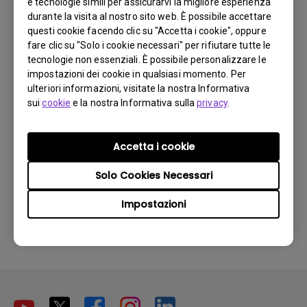
problema?
e tecnologie simili per assicurarvi la migliore esperienza
durante la visita al nostro sito web. È possibile accettare
questi cookie facendo clic su "Accetta i cookie", oppure
fare clic su "Solo i cookie necessari" per rifiutare tutte le
tecnologie non essenziali. È possibile personalizzare le
impostazioni dei cookie in qualsiasi momento. Per
ulteriori informazioni, visitate la nostra Informativa
sui
cookie
e la nostra Informativa sulla
privacy
.
Accetta i cookie
Solo Cookies Necessari
22/10/2024
Impostazioni
Non posso utilizzare il telecomando della
chiavetta Android TV per controllare il sistema
Android TV o il mio proiettore? Come posso
risolverlo?