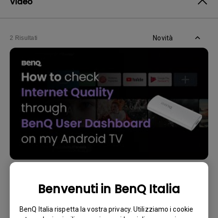
Video
Novità
2 Risultati
8/5/2024
CancelSave & Close Le app a volte si chiudono
Benvenuti in BenQ Italia
inaspettatamente sulla mia Android TV e il
sistema si blocca tornando alla schermata
principale. Come posso risolvere questo
BenQ Italia rispetta la vostra privacy. Utilizziamo i cookie