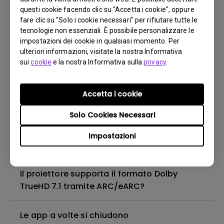
modalità Duplicazione in Windows?
questi cookie facendo clic su "Accetta i cookie", oppure
fare clic su "Solo i cookie necessari" per rifiutare tutte le
tecnologie non essenziali. È possibile personalizzare le
Che cos'è la correzione trapezoidale?
impostazioni dei cookie in qualsiasi momento. Per
ulteriori informazioni, visitate la nostra Informativa
sui
cookie
e la nostra Informativa sulla
privacy
.
Non posso utilizzare il telecomando della
chiavetta Android TV per controllare il
sistema Android TV o il mio proiettore?
Accetta i cookie
Come posso risolverlo?
Solo Cookies Necessari
Come cambiare la lampada e ripristinare il
Impostazioni
timer della lampada?
Il proiettore supporta il formato Dolby
TrueHD 7.1 tramite ARC/eARC?
Le app a volte si chiudono