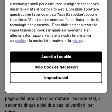
b. del danno fisico
e tecnologie simili per assicurarvi la migliore esperienza
3. Tenere la fattura e la bolla di consegna a portata di
durante la visita al nostro sito web. È possibile accettare
questi cookie facendo clic su "Accetta i cookie", oppure
mano
fare clic su "Solo i cookie necessari" per rifiutare tutte le
4. Non utilizzare il prodotto, poiché potrebbero essere
tecnologie non essenziali. È possibile personalizzare le
valutate le ore di utilizzo.
impostazioni dei cookie in qualsiasi momento. Per
ulteriori informazioni, visitate la nostra Informativa
sui
cookie
e la nostra Informativa sulla
privacy
.
Restrizione sulla garanzia
La garanzia della lampada (qui indicata come
Accetta i cookie
sorgente luminosa) si basa sul tipo di sorgente
Solo Cookies Necessari
luminosa ed è limitata a:
Impostazioni
- Sorgente luminosa a lampada (UHP): 1 anno o
2000 ore/ 3 anni o 3000 ore (ore equivalenti della
lampada, a seconda del modello, consultare la
pagina del prodotto o contattare l'assistenza), a
seconda di quale dei due casi si verifichi per
primo.