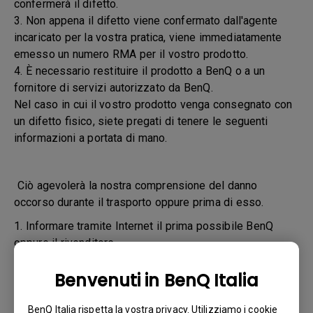
confermerà il difetto.
3. Non appena il difetto viene confermato dall'agente
incaricato per la vostra pratica, viene immediatamente
emesso un numero RMA per il vostro prodotto.
4. È necessario restituire il prodotto a BenQ o a un
fornitore di servizi autorizzato da BenQ.
Nel caso in cui il vostro prodotto venga consegnato con
un difetto fisico, siete pregati di tenere le seguenti
informazioni a portata di mano.
Ciò agevolerà la nostra comprensione del danno
occorso durante il trasporto oppure prima di esso.
1. Informare tramite Internet il prima possibile BenQ
oppure il rivenditore
2. Scattare le fotografie:
Benvenuti in BenQ Italia
a. del materiale di imballaggio (interno ed esterno)
BenQ Italia rispetta la vostra privacy. Utilizziamo i cookie