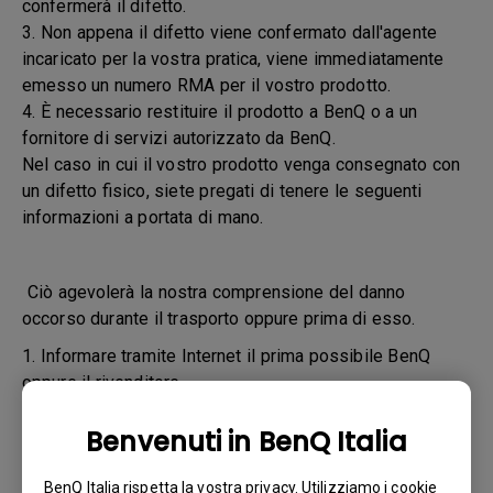
confermerà il difetto.
3. Non appena il difetto viene confermato dall'agente
incaricato per la vostra pratica, viene immediatamente
emesso un numero RMA per il vostro prodotto.
4. È necessario restituire il prodotto a BenQ o a un
fornitore di servizi autorizzato da BenQ.
Nel caso in cui il vostro prodotto venga consegnato con
un difetto fisico, siete pregati di tenere le seguenti
informazioni a portata di mano.
Ciò agevolerà la nostra comprensione del danno
occorso durante il trasporto oppure prima di esso.
1. Informare tramite Internet il prima possibile BenQ
oppure il rivenditore
2. Scattare le fotografie:
Benvenuti in BenQ Italia
a. del materiale di imballaggio (interno ed esterno)
BenQ Italia rispetta la vostra privacy. Utilizziamo i cookie