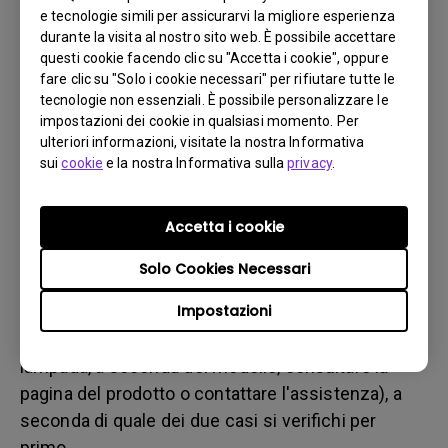
b. del danno fisico
e tecnologie simili per assicurarvi la migliore esperienza
3. Tenere la fattura e la bolla di consegna a portata di
durante la visita al nostro sito web. È possibile accettare
questi cookie facendo clic su "Accetta i cookie", oppure
mano
fare clic su "Solo i cookie necessari" per rifiutare tutte le
4. Non utilizzare il prodotto, poiché potrebbero essere
tecnologie non essenziali. È possibile personalizzare le
valutate le ore di utilizzo.
impostazioni dei cookie in qualsiasi momento. Per
ulteriori informazioni, visitate la nostra Informativa
sui
cookie
e la nostra Informativa sulla
privacy
.
Restrizione sulla garanzia
La garanzia della lampada (qui indicata come
Accetta i cookie
sorgente luminosa) si basa sul tipo di sorgente
Solo Cookies Necessari
luminosa ed è limitata a:
Impostazioni
- Sorgente luminosa a lampada (UHP): 1 anno o
2000 ore/ 3 anni o 3000 ore (ore equivalenti della
lampada, a seconda del modello, consultare la
pagina del prodotto o contattare l'assistenza), a
seconda di quale dei due casi si verifichi per
primo.