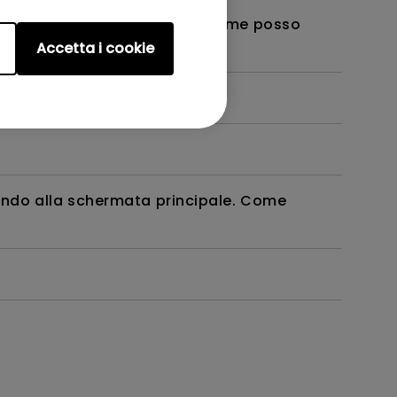
roid TV o il mio proiettore? Come posso
Accetta i cookie
nando alla schermata principale. Come