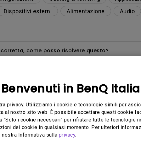
Dispositivi esterni
Alimentazione
Audio
ncorretta, come posso risolvere questo?
e di film Blu-ray 3D con occhiali polarizzati passivi
Benvenuti in BenQ Italia
iventa sempre vuoto quando collego il mio dispositi
i da Netflix, Disney+, Hulu e altri. Come posso riso
tra privacy. Utilizziamo i cookie e tecnologie simili per assic
ta al nostro sito web. È possibile accettare questi cookie fac
ne si restringe quando si applica la modalità Dupli
u "Solo i cookie necessari" per rifiutare tutte le tecnologie 
ioni dei cookie in qualsiasi momento. Per ulteriori informazio
 nostra Informativa sulla
privacy
.