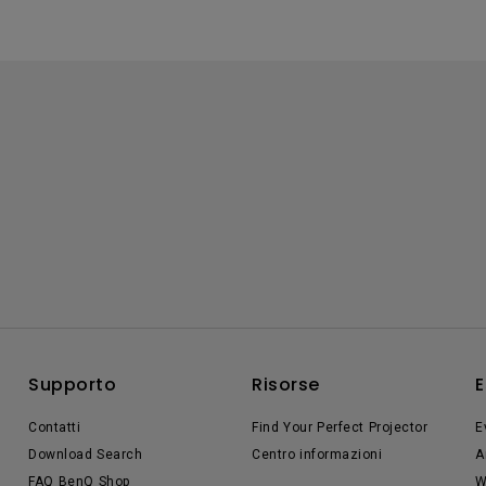
Supporto
Risorse
E
Contatti
Find Your Perfect Projector
E
Download Search
Centro informazioni
A
FAQ BenQ Shop
W