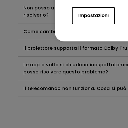
Non posso utilizzare il telecomando della
risolverlo?
Impostazioni
Come cambiare la lampada e ripristinare 
Il proiettore supporta il formato Dolby T
Le app a volte si chiudono inaspettatamen
posso risolvere questo problema?
Il telecomando non funziona. Cosa si può f