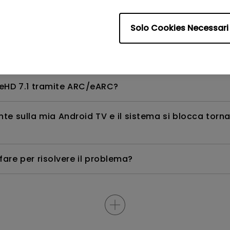
 chiavetta Android TV per controllare il sistema And
Solo Cookies Necessari
il timer della lampada?
rueHD 7.1 tramite ARC/eARC?
te sulla mia Android TV e il sistema si blocca tor
are per risolvere il problema?