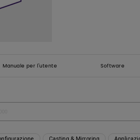
Con HAS
Con Basso Input Lag
Manuale per l'utente
Software
nfigurazione
Casting & Mirroring
Applicazi