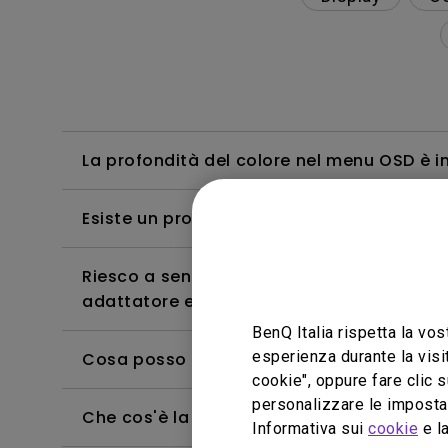
La profondità del colore nel menu OSD è i
Esiste un proiettore che supporta la vision
Riesco a sentire l'audio, ma lo schermo d
adattatore e cerco di trasmettere contenut
BenQ Italia rispetta la vos
esperienza durante la visi
Cosa posso fare se lo schermo di proiezio
cookie", oppure fare clic s
personalizzare le impostaz
Che cos'è la correzione trapezoidale?
Informativa sui
cookie
e la