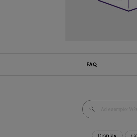
FAQ
Display
Co