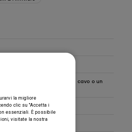
, come sul mio televisore?
vo mobile al proiettore con un cavo o un
lvere il problema?
urarvi la migliore
endo clic su "Accetta i
cazione in Windows?
non essenziali. È possibile
ni, visitate la nostra