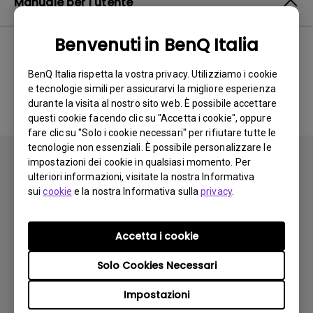
Manuale per l'utente
Benvenuti in BenQ Italia
BenQ Italia rispetta la vostra privacy. Utilizziamo i cookie
Nessun manuale correlato
e tecnologie simili per assicurarvi la migliore esperienza
durante la visita al nostro sito web. È possibile accettare
questi cookie facendo clic su "Accetta i cookie", oppure
fare clic su "Solo i cookie necessari" per rifiutare tutte le
tecnologie non essenziali. È possibile personalizzare le
impostazioni dei cookie in qualsiasi momento. Per
ulteriori informazioni, visitate la nostra Informativa
sui
cookie
e la nostra Informativa sulla
privacy
.
Iscriviti
Accetta i cookie
Solo Cookies Necessari
Prodotti
Impostazioni
Videoproiettori
Soluzioni