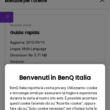
Manuale per l'utente
Manuale utente
Guida rapida
Aggiorna:
2015/09/15
Lingua:
Multi-Language
Dimensioni file:
5.71 MB
Versione:
Anteprima
Benvenuti in BenQ Italia
BenQ Italia rispetta la vostra privacy. Utilizziamo i cookie
e tecnologie simili per assicurarvi la migliore esperienza
durante la visita al nostro sito web. È possibile accettare
questi cookie facendo clic su "Accetta i cookie", oppure
Manuale utente
fare clic su "Solo i cookie necessari" per rifiutare tutte le