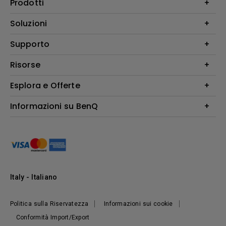
Prodotti
Videoproiettori
Soluzioni
Monitor
Education/Formazione
Supporto
Illuminazione
Business
Altoparlante
Contatti
Risorse
Download Search
Esplora e Offerte
Find Your Perfect Projector
FAQ BenQ Shop
Centro informazioni
Returns BenQ Shop
Events, Promotions & Webinars
Informazioni su BenQ
Terms and Conditions BenQ Shop
Ambasciatori BenQ
Presentazione Corporate
Where to buy
Responsabilità sociale d'impresa
Notizie
Sostenibilità
Italy - Italiano
Politica sulla Riservatezza
Informazioni sui cookie
Conformità Import/Export