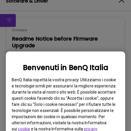
Software & Driver
Firmware
Readme Notice before Firmware
Upgrade
Sistema operativo:
Others
OS Version:
Benvenuti in BenQ Italia
Versione:
-
BenQ Italia rispetta la vostra privacy. Utilizziamo i cookie
Aggiorna:
2023/03/15
e tecnologie simili per assicurarvi la migliore esperienza
Dimensioni file:
30.72 KB
durante la visita al nostro sito web. È possibile accettare
questi cookie facendo clic su "Accetta i cookie", oppure
Scarica
fare clic su "Solo i cookie necessari" per rifiutare tutte le
tecnologie non essenziali. È possibile personalizzare le
impostazioni dei cookie in qualsiasi momento. Per
ulteriori informazioni, visitate la nostra Informativa
sui
cookie
e la nostra Informativa sulla
privacy
.
Utilizzando uno qualsiasi dei suddetti software, l'utente