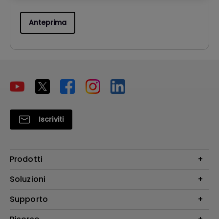
Anteprima
Iscriviti
Prodotti
Videoproiettori
Soluzioni
Monitor
Education/Formazione
Supporto
Illuminazione
Business
Altoparlante
Contatti