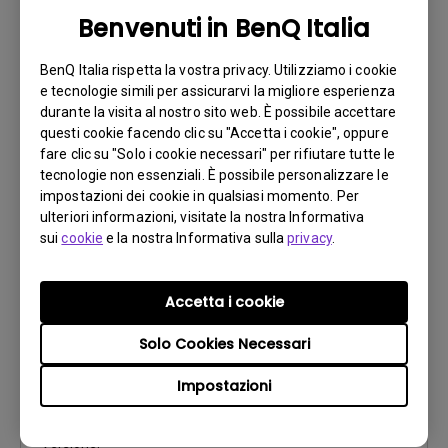
CAD
Benvenuti in BenQ Italia
Aggiorna:
2023/04/19
BenQ Italia rispetta la vostra privacy. Utilizziamo i cookie
Lingua:
e tecnologie simili per assicurarvi la migliore esperienza
Dimensioni file:
407.65 KB
durante la visita al nostro sito web. È possibile accettare
Versione:
1.0
questi cookie facendo clic su "Accetta i cookie", oppure
fare clic su "Solo i cookie necessari" per rifiutare tutte le
Anteprima
tecnologie non essenziali. È possibile personalizzare le
impostazioni dei cookie in qualsiasi momento. Per
ulteriori informazioni, visitate la nostra Informativa
sui
cookie
e la nostra Informativa sulla
privacy
.
Manuale utente
Accetta i cookie
Manuale Utente
Solo Cookies Necessari
Aggiorna:
2024/01/03
Impostazioni
Lingua:
Italian
Dimensioni file:
13.89 MB
Versione: