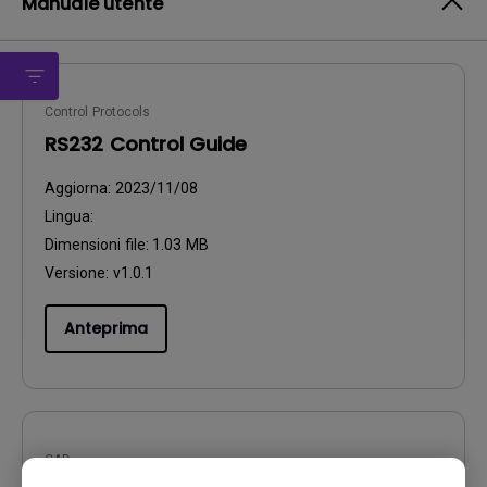
Manuale utente
Control Protocols
RS232 Control Guide
Aggiorna:
2023/11/08
Lingua:
Dimensioni file:
1.03 MB
Versione:
v1.0.1
Anteprima
CAD