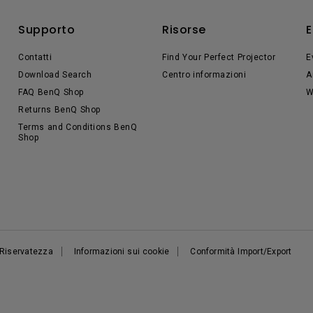
Supporto
Risorse
E
Contatti
Find Your Perfect Projector
E
Download Search
Centro informazioni
A
FAQ BenQ Shop
W
Returns BenQ Shop
Terms and Conditions BenQ
Shop
a Riservatezza
Informazioni sui cookie
Conformità Import/Export