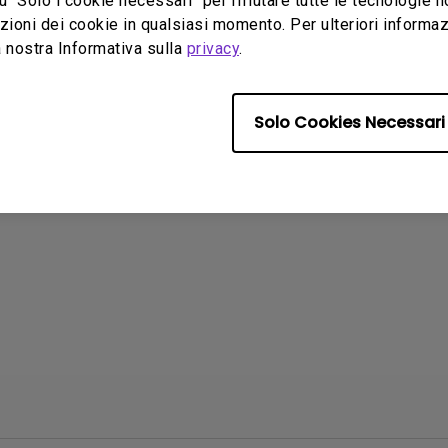
u "Solo i cookie necessari" per rifiutare tutte le tecnologie 
ioni dei cookie in qualsiasi momento. Per ulteriori informazio
24
 nostra Informativa sulla
privacy
.
o utilizzare il
ando della chiavetta
TV per controllare il
 Android TV o il mio
Solo Cookies Necessari
tore? Come posso
lo?