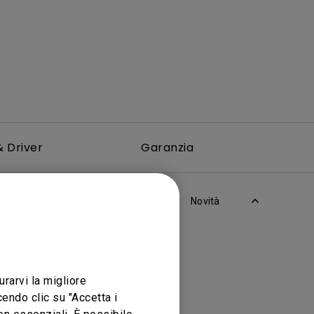
 Driver
Garanzia
Novità
urarvi la migliore
endo clic su "Accetta i