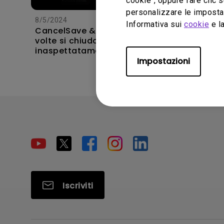
cookie", oppure fare clic s
personalizzare le impostaz
8/5/2024
22/10/20
Informativa sui
cookie
e la
CancelSave & Close Le app a
Non poss
volte si chiudono
telecom
inaspettatamente sulla mia
Android 
Android TV e il sistema si
sistema
Impostazioni
blocca tornando alla
proiet
schermata principale. Come
risolver
posso risolvere questo
problema?
Iscriviti