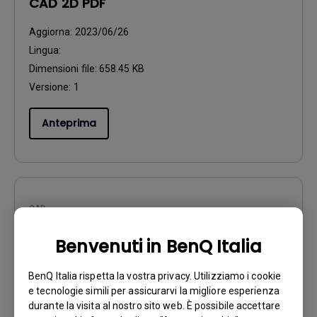
CAD 2D PDF
Aggiorna:
2023/06/26
Lingua:
Dimensioni file:
658.45 KB
Versione:
1
Anteprima
CAD
CABINET_3D
Benvenuti in BenQ Italia
Aggiorna:
2023/06/26
BenQ Italia rispetta la vostra privacy. Utilizziamo i cookie
Lingua:
e tecnologie simili per assicurarvi la migliore esperienza
Dimensioni file:
10.72 MB
durante la visita al nostro sito web. È possibile accettare
Versione:
1