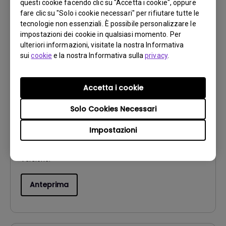
questi cookie facendo clic su "Accetta i cookie", oppure
fare clic su "Solo i cookie necessari" per rifiutare tutte le
Anteprima
tecnologie non essenziali. È possibile personalizzare le
impostazioni dei cookie in qualsiasi momento. Per
ulteriori informazioni, visitate la nostra Informativa
sui
cookie
e la nostra Informativa sulla
privacy
.
Manuale utente
Accetta i cookie
Guida rapida
Solo Cookies Necessari
Aggiorna:
2024/01/03
Impostazioni
Lingua:
Multi-Language
Dimensioni file:
3.54 MB
Versione:
Anteprima