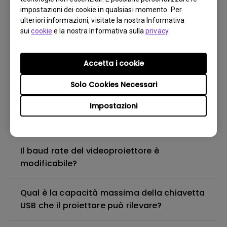
impostazioni dei cookie in qualsiasi momento. Per
per risolvere il problema?
ulteriori informazioni, visitate la nostra Informativa
sui
cookie
e la nostra Informativa sulla
privacy
.
Quando attivo Dynamic Iris, noto un alone
diagonale. Come si può correggere questo
Accetta i cookie
fenomeno?
Solo Cookies Necessari
Si sente un rumore quando lo schermo
Impostazioni
passa da bianco a nero e viceversa. Cosa
posso fare per risolvere il problema?
Il baud rate del videoproiettore è
modificabile?
Qual è la capacità massima della chiavetta
USB che il proiettore può rilevare?