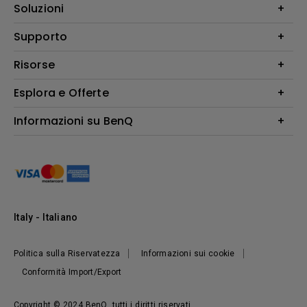
Videoproiettori
Soluzioni
Monitor
Education/Formazione
Supporto
Illuminazione
Business
Altoparlante
Contatti
Risorse
Download Search
Esplora e Offerte
Find Your Perfect Projector
FAQ BenQ Shop
Centro informazioni
Returns BenQ Shop
Events, Promotions & Webinars
Informazioni su BenQ
Terms and Conditions BenQ Shop
Ambasciatori BenQ
Presentazione Corporate
Where to buy
Responsabilità sociale d'impresa
Notizie
Sostenibilità
Italy - Italiano
Politica sulla Riservatezza
Informazioni sui cookie
Conformità Import/Export
Copyright © 2024 BenQ. tutti i diritti riservati.