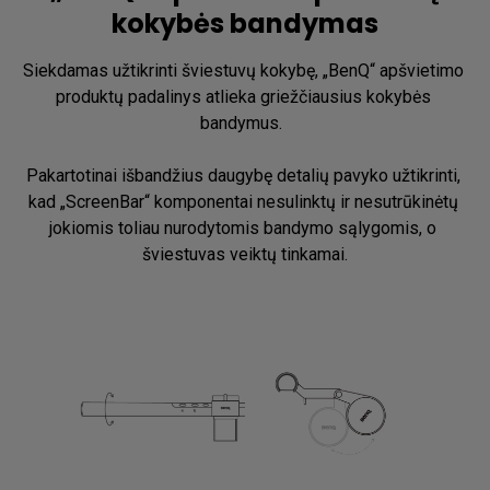
kokybės bandymas
Siekdamas užtikrinti šviestuvų kokybę, „BenQ“ apšvietimo 
produktų padalinys atlieka griežčiausius kokybės 
bandymus.  ​

Pakartotinai išbandžius daugybę detalių pavyko užtikrinti, 
kad „ScreenBar“ komponentai nesulinktų ir nesutrūkinėtų 
jokiomis toliau nurodytomis bandymo sąlygomis, o 
šviestuvas veiktų tinkamai.