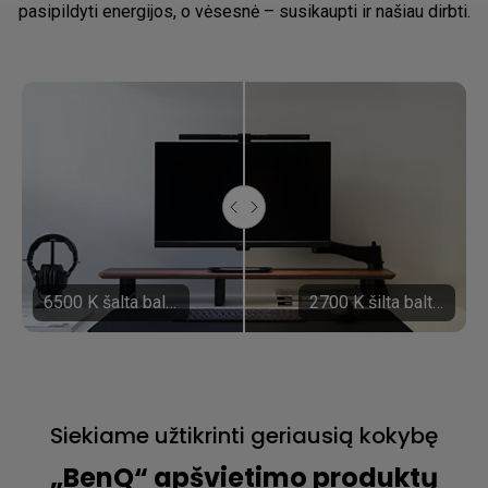
pasipildyti energijos, o vėsesnė – susikaupti ir našiau dirbti.
6500 K šalta balta šviesa
2700 K šilta balta šviesa
Siekiame užtikrinti geriausią kokybę
„BenQ“ apšvietimo produktų