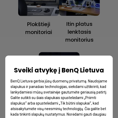
Itin platus
Plokštieji
lenktasis
monitoriai
monitorius
Sveiki atvykę į BenQ Lietuva
BenQ Lietuva gerbia jūsų duomenų privatumą. Naudojame
slapukus ir panašias technologijas, siekdami užtikrinti, kad
lankydamiesi mūsų svetainėje gautumėte geriausią patirtį.
Galite sutikti su šiais slapukais spustelėdami „Priimti
Dvigubi
slapukus“ arba spustelėdami „Tik būtini slapukai“, kad
monitoriai
atsisakytumėte visų neesminių technologijų. Čia galite bet
kada tinkinti slapukų nustatymus. Norėdami gauti daugiau