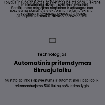
Tolygus ir subalansuotas apšvietimas be atspindžių ekrane. 
su minimalistiniu dizainu, užtikrina geriausią 
Sertifikuotos mirgėjimo slopinimo ir apsaugos nuo 
apšvietimą skaitant iš elektroninių įrenginių ekranų.  
pavojingos mėlynosios šviesos funkcijos.
Ši naujovė įvertinta iF dizaino apdovanojimu. ​
Technologijos
Automatinis pritemdymas
tikruoju laiku
Nustato aplinkos apšviestumą ir automatiškai jį papildo iki 
rekomenduojamo 500 liuksų apšvietimo lygio. ​