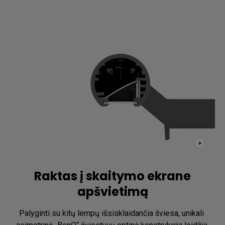
Mūsų įrenginio unikali optinė konstrukcija taip pat padidina 
šviesos naudojimo efektyvumą, tad ir bendrą darbastalio 
šviesumą.
Raktas į skaitymo ekrane
apšvietimą
Palyginti su kitų lempų išsisklaidančia šviesa, unikali 