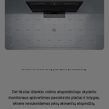
Unikalus asimetriškas optinis
dizainas
Tyrimai atskleidžia, kad ekrano atspindžiai yra viena iš 
skaitmeninės akių įtampos priežasčių. ​

Dėl tiksliai išlenkto vidinio atspindinčiojo skydelio 
monitoriaus apšvietimas pasiskirsto plačiai ir tolygiai, 
ekrane nesukeldamas jokių akinančių atspindžių. ​
