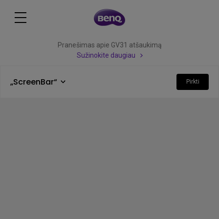
Pranešimas apie GV31 atšaukimą
Sužinokite daugiau
„​ScreenBar“
Pirkti