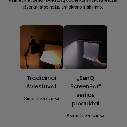
asimetrinė „BenQ“ šviestuvų optinė konstrukcija leidžia 
išvengti atspindžių ant ekrano ir akinimo. ​
Tradiciniai
„BenQ
šviestuvai
ScreenBar“
serijos
Simetriška šviesa
produktai
Asimetriška šviesa