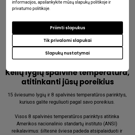
informacijos, apsilankykite mūsų slapukų politikoje ir
privatumo politikoje.
Priimti slapukus
Tik privalomi slapukai
Slapukų nustatymai
Kelių lygių spalvinė temperatūra,
atitinkanti jūsų poreikius
15 šviesumo lygių ir 8 spalvinės temperatūros parinktys, 
kuriuos galite reguliuoti pagal savo poreikius. ​

Visos 8 spalvinės temperatūros parinktys atitinka 
Amerikos nacionalinio standartų instituto (ANSI) 
reikalavimus: šiltesnė šviesa padeda atsipalaiduoti ir 