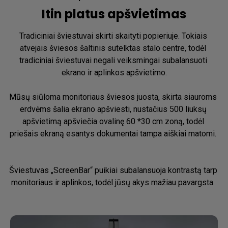
Itin platus apšvietimas
Tradiciniai šviestuvai skirti skaityti popieriuje. Tokiais 
atvejais šviesos šaltinis sutelktas stalo centre, todėl 
tradiciniai šviestuvai negali veiksmingai subalansuoti 
ekrano ir aplinkos apšvietimo.

Mūsų siūloma monitoriaus šviesos juosta, skirta siauroms 
erdvėms šalia ekrano apšviesti, nustačius 500 liuksų 
apšvietimą apšviečia ovalinę 60 *30 cm zoną, todėl 
priešais ekraną esantys dokumentai tampa aiškiai matomi. ​

Šviestuvas „ScreenBar“ puikiai subalansuoja kontrastą tarp 
monitoriaus ir aplinkos, todėl jūsų akys mažiau pavargsta. ​